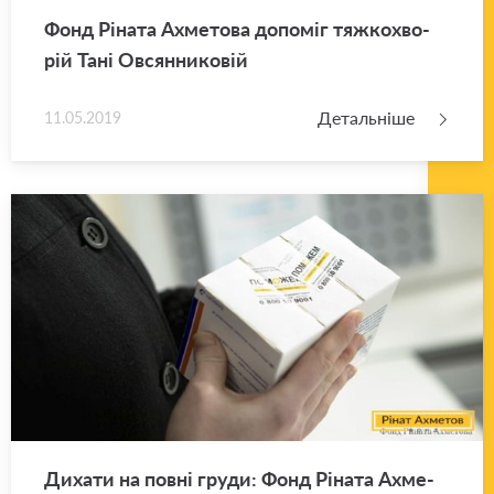
Фонд Рі­на­та Ахме­то­ва до­по­міг тяж­ко­хво­
рій Тані Ов­сян­ни­ко­вій
Детальніше
11.05.2019
Ди­ха­ти на повні груди: Фонд Рі­на­та Ахме­