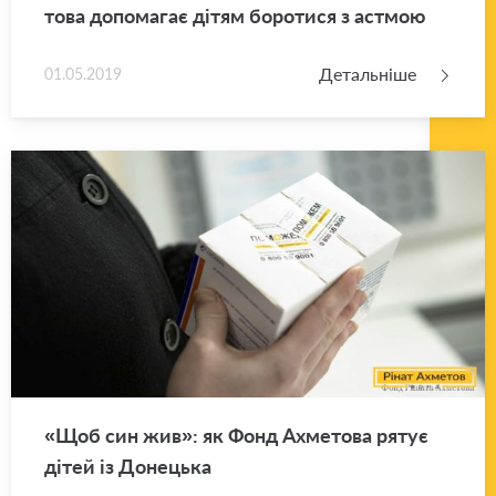
то­ва до­по­ма­гає дітям бо­ро­ти­ся з астмою
Детальніше
01.05.2019
«Щоб син жив»: як Фонд Ахме­то­ва рятує
дітей із До­не­цька