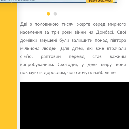
Дві з половиною тисячі жертв серед мирного
населення за три роки війни на Донбасі. Свої
домівки змушені були залишити понад півтора
мільйона людей. Для дітей, які вже втрачали
сім’ю, раптовий переїзд стає важким
випробуванням. Сьогодні, у день миру, вони
показують дорослим, чого хочуть найбільше.