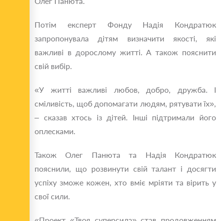
Олег Панюта.
Потім експерт Фонду Надія Кондратюк
запропонувала дітям визначити якості, які
важливі в дорослому житті. А також пояснити
свій вибір.
«У житті важливі любов, добро, дружба. І
сміливість, щоб допомагати людям, рятувати їх»,
– сказав хтось із дітей. Інші підтримали його
оплесками.
Також Олег Панюта та Надія Кондратюк
пояснили, що розвинути свій талант і досягти
успіху зможе кожен, хто вміє мріяти та вірить у
свої сили.
«Проект «Твоя суперсила» став продовженням