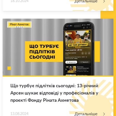
Детальніше
18.10.2024
Що тур­бує під­лі­тків сьо­го­дні: 13-рі­чний
Арсен шукає від­по­віді у про­фе­сіо­на­лів у
про­є­кті Фонду Рі­на­та Ахме­то­ва
Детальніше
13.08.2024