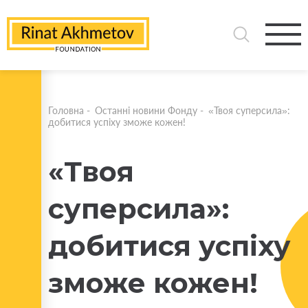
Головна
-
Останні новини Фонду
-
«Твоя суперсила»:
добитися успіху зможе кожен!
«Твоя
суперсила»:
добитися успіху
зможе кожен!