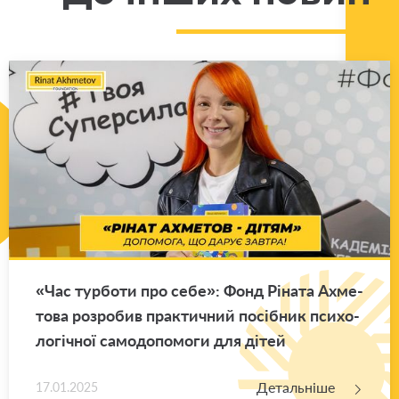
«Час тур­бо­ти про себе»: Фонд Рі­на­та Ахме­
то­ва роз­ро­бив пра­кти­чний по­сі­бник пси­хо­
ло­гі­чної са­мо­до­по­мо­ги для дітей
Детальніше
17.01.2025