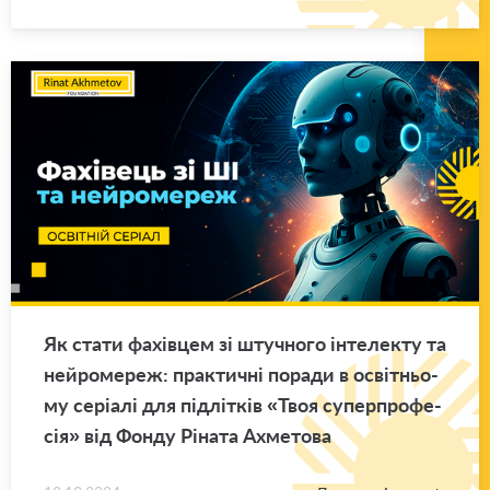
Як стати фа­хів­цем зі шту­чно­го ін­те­ле­кту та
ней­ро­ме­реж: пра­кти­чні по­ра­ди в осві­тньо­
му се­рі­а­лі для під­лі­тків «Твоя су­пер­про­фе­
сія» від Фонду Рі­на­та Ахме­то­ва