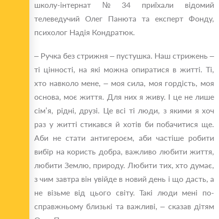
школу-інтернат № 34 приїхали відомий
телеведучий Олег Панюта та експерт Фонду,
психолог Надія Кондратюк.
– Ручка без стрижня – пустушка. Наш стрижень –
ті цінності, на які можна опиратися в житті. Ті,
хто навколо мене, – моя сила, моя гордість, моя
основа, моє життя. Для них я живу. І це не лише
сім’я, рідні, друзі. Це всі ті люди, з якими я хоч
раз у житті стикався й хотів би побачитися ще.
Аби не стати антигероєм, аби частіше робити
вибір на користь добра, важливо любити життя,
любити Землю, природу. Любити тих, хто думає,
з чим завтра він увійде в новий день і що дасть, а
не візьме від цього світу. Такі люди мені по-
справжньому близькі та важливі, – сказав дітям