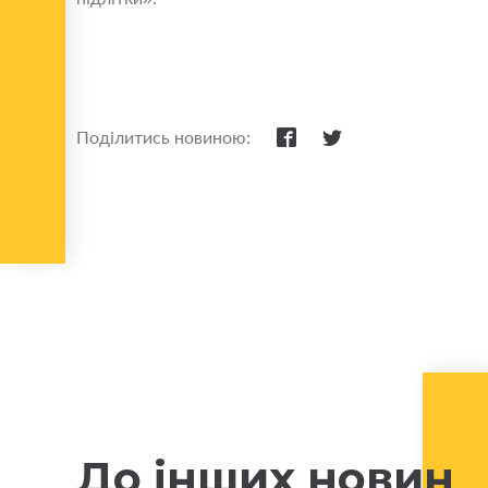
Поділитись новиною:
До інших новин