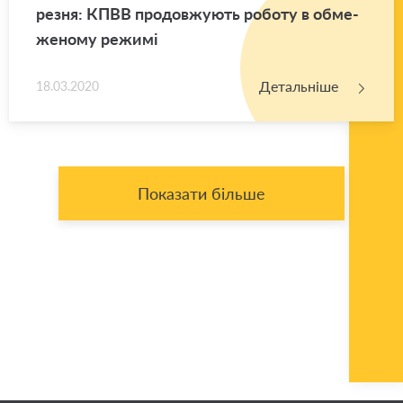
ре­зня: КПВВ про­дов­жу­ють ро­бо­ту в обме­
же­но­му ре­жи­мі
Детальніше
18.03.2020
Показати більше