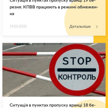
ре­зня: КПВВ пра­цю­ють в ре­жи­мі обме­же­н­
ня
Детальніше
19.03.2020
Си­ту­а­ція в пун­ктах про­пу­ску вран­ці 18 бе­