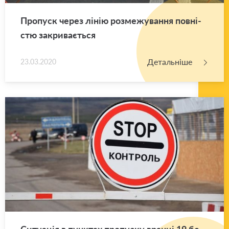
Про­пуск через лінію роз­ме­жу­ва­н­ня пов­ні­
стю за­кри­ва­є­ться
Детальніше
23.03.2020
Си­ту­а­ція в пун­ктах про­пу­ску вран­ці 19 бе­