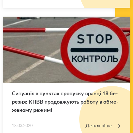
Си­ту­а­ція в пун­ктах про­пу­ску вран­ці 18 бе­
ре­зня: КПВВ про­дов­жу­ють ро­бо­ту в обме­
же­но­му ре­жи­мі
Детальніше
18.03.2020