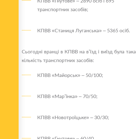
КПВВ «Гнутове» – 2890 осіб і 695
транспортних засобів;
КПВВ «Станиця Луганська» – 5365 осіб.
Сьогодні вранці в КПВВ на в’їзд і виїзд була така
кількість транспортних засобів:
КПВВ «Майорськ» – 50/100;
КПВВ «Мар’їнка» – 70/50;
КПВВ «Новотроїцьке» – 30/30;
КПВВ «Гнутове» – 60/40.