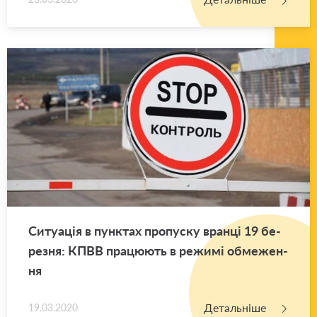
Си­ту­а­ція в пун­ктах про­пу­ску вран­ці 19 бе­
ре­зня: КПВВ пра­цю­ють в ре­жи­мі обме­же­н­
ня
Детальніше
19.03.2020