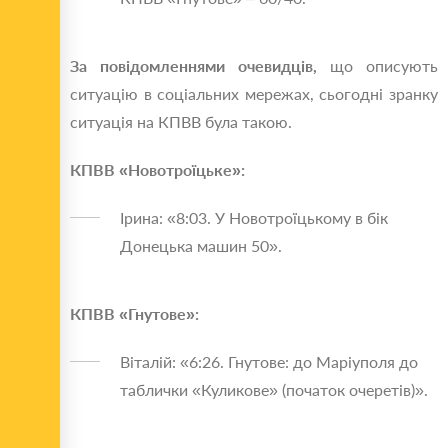
За повідомленнями очевидців,
що описують
ситуацію в соціальних мережах, сьогодні зранку
ситуація на КПВВ була такою.
КПВВ «Новотроїцьке»:
Ірина: «8:03. У Новотроїцькому в бік
Донецька машин 50».
КПВВ «Гнутове»:
Віталій: «6:26. Гнутове: до Маріуполя до
таблички «Куликове» (початок очеретів)».