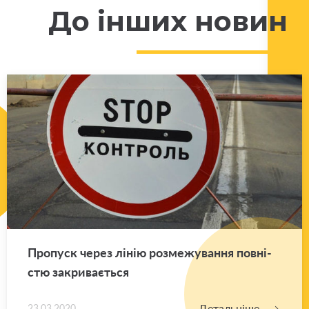
До інших новин
Про­пуск через лінію роз­ме­жу­ва­н­ня пов­ні­
стю за­кри­ва­є­ться
Детальніше
23.03.2020