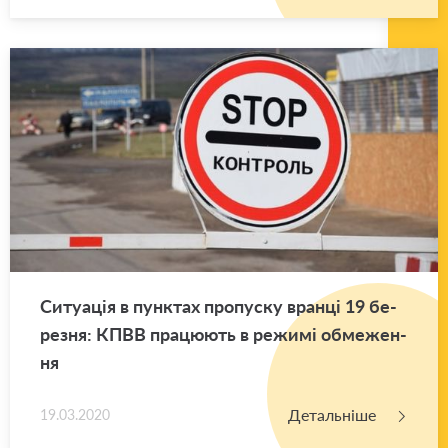
Си­ту­а­ція в пун­ктах про­пу­ску вран­ці 19 бе­
ре­зня: КПВВ пра­цю­ють в ре­жи­мі обме­же­н­
ня
Детальніше
19.03.2020