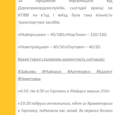
За офіційною інформацією від
Держприкордонслужби, сьогодні вранці на
КПВВ на в’їзд і виїзд була така кількість
транспортних засобів:
«Майорських» – 40/180;
«Мар’їнка» – 120/120;
«Новотроїцьке» – 60/50;
«Гнутове» – 40/20.
Користувачі соцмереж коментують ситуацію:
#Зайцево #Майорск #Артемовск #Бахмут
#Никитовка
«6:50. На 6:30 из Горловки в Майорск машин 250»
«10:20 подруга отзвонились, едет из Краматорска
в Горловку, подъехала час назад, до первого белого