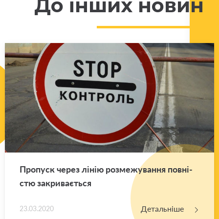
До інших новин
Про­пуск через лінію роз­ме­жу­ва­н­ня пов­ні­
стю за­кри­ва­є­ться
Детальніше
23.03.2020