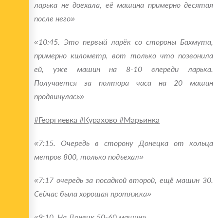
ларька не доехала, её машина примерно десятая
после него»
«10:45. Это первый ларёк со стороны Бахмута,
примерно километр, вот только что позвонила
ей, уже машин на 8-10 впереди ларька.
Получается за полтора часа на 20 машин
продвинулась»
#Георгиевка #Курахово #Марьинка
«7:15. Очередь в сторону Донецка от кольца
метров 800, только подъехал»
«7:17 очередь за посадкой второй, ещё машин 30.
Сейчас была хорошая протяжка»
«9:10. На Донецк 50-60 машин»