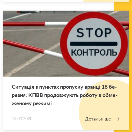
Си­ту­а­ція в пун­ктах про­пу­ску вран­ці 18 бе­
ре­зня: КПВВ про­дов­жу­ють ро­бо­ту в обме­
же­но­му ре­жи­мі
Детальніше
18.03.2020