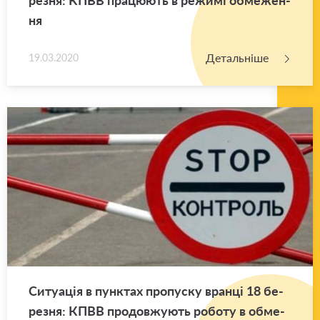
ня
Детальніше
19.03.2020
Си­ту­а­ція в пун­ктах про­пу­ску вран­ці 18 бе­
ре­зня: КПВВ про­дов­жу­ють ро­бо­ту в обме­