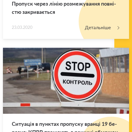
Про­пуск через лінію роз­ме­жу­ва­н­ня пов­ні­
стю за­кри­ва­є­ться
Детальніше
23.03.2020
Си­ту­а­ція в пун­ктах про­пу­ску вран­ці 19 бе­
ре­зня: КПВВ пра­цю­ють в ре­жи­мі обме­же­н­