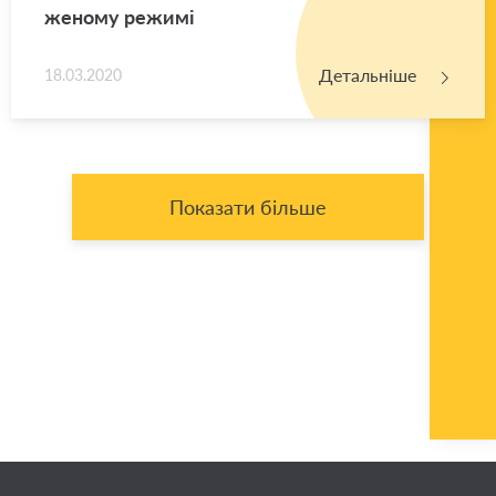
же­но­му ре­жи­мі
Детальніше
18.03.2020
Показати більше