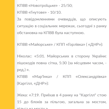
КПВВ «Новотроїцьке» - 25/50;
КПВВ «Гнутове» - 10/10.
За повідомленнями очевидців, що описують
ситуацію в соціальних мережах, сьогодні з ранку
обстановка на КПВВ була наступною.
КПВВ «Майорське» / КПП «Горлівка» ( «ДНР»):
Ніколас: «5:01. Майорських в сторону України:
пішоходів повна сітка, 5:30 (за місцевим часом, -
ред.) ».
КПВВ «Мар'їнка» / КПП «Олександрівка»
(Каргілл, «ДНР»):
Жека: «7:19. Приїхав в 4 ранку на "Каргілл" стою
15 до блоків за пільгою, загальна за мостом,
пільга на мосту ».