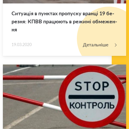
Си­ту­а­ція в пун­ктах про­пу­ску вран­ці 19 бе­
ре­зня: КПВВ пра­цю­ють в ре­жи­мі обме­же­н­
ня
Детальніше
19.03.2020