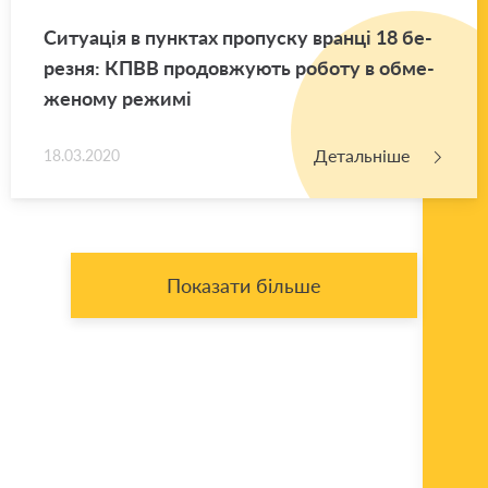
Си­ту­а­ція в пун­ктах про­пу­ску вран­ці 18 бе­
ре­зня: КПВВ про­дов­жу­ють ро­бо­ту в обме­
же­но­му ре­жи­мі
Детальніше
18.03.2020
Показати більше