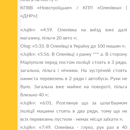
КПВВ «Новотроїцьке» / КПП «Оленівка» (
«ДНР»):
«Jujik»: «4:59. Оленівка на виїзд вже далі
магазину, пільги 20 авто »;
Oleg: «5:33. В Оленівці в Україну до 100 машин »;
«Jujik»: «5:56. В Оленівці з ранку *** а. В сторону
Маріуполя перед постом поліції стоять в 3 ряди,
загальна, пільга і нічники. На зустрічній стоять
намиста перевезень в 2 ряди і автобуси. Рухи не
було. Загальна вже майже на повороті, пільга
близько 40 »;
«Jujik»: «6:01. Розглянув що за шлагбаумом
поліції машини стоять в два ряди, тому ще не
всіх перевезень пустили - немає місця заїхати »;
«Jujik»: «7:49. Оленівка - глухо, рух раз в 40