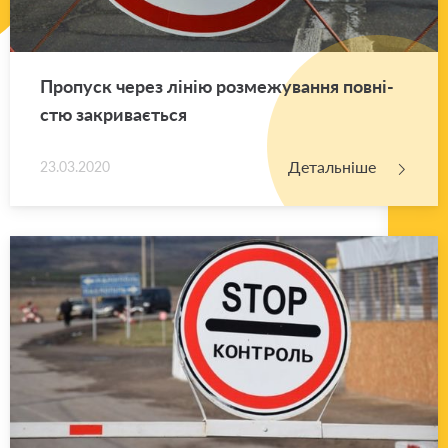
Про­пуск через лінію роз­ме­жу­ва­н­ня пов­ні­
стю за­кри­ва­є­ться
Детальніше
23.03.2020