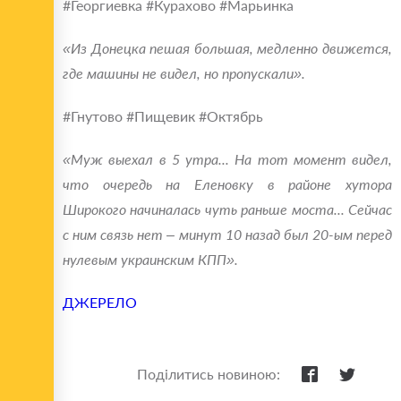
#Георгиевка #Курахово #Марьинка
«Из Донецка пешая большая, медленно движется,
где машины не видел, но пропускали».
#Гнутово #Пищевик #Октябрь
«Муж выехал в 5 утра... На тот момент видел,
что очередь на Еленовку в районе хутора
Широкого начиналась чуть раньше моста... Сейчас
с ним связь нет – минут 10 назад был 20-ым перед
нулевым украинским КПП».
ДЖЕРЕЛО
Поділитись новиною: