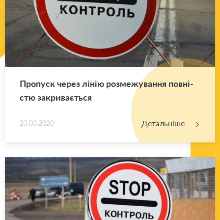
Про­пуск через лінію роз­ме­жу­ва­н­ня пов­ні­
стю за­кри­ва­є­ться
Детальніше
23.03.2020