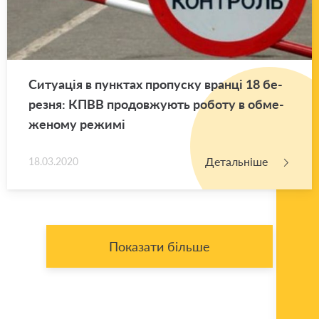
Си­ту­а­ція в пун­ктах про­пу­ску вран­ці 18 бе­
ре­зня: КПВВ про­дов­жу­ють ро­бо­ту в обме­
же­но­му ре­жи­мі
Детальніше
18.03.2020
Показати більше