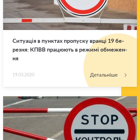
Си­ту­а­ція в пун­ктах про­пу­ску вран­ці 19 бе­
ре­зня: КПВВ пра­цю­ють в ре­жи­мі обме­же­н­
ня
Детальніше
19.03.2020