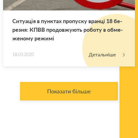
Си­ту­а­ція в пун­ктах про­пу­ску вран­ці 18 бе­
ре­зня: КПВВ про­дов­жу­ють ро­бо­ту в обме­
же­но­му ре­жи­мі
Детальніше
18.03.2020
Показати більше