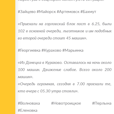
#‎Зайцево #‎Майорск #‎Артемовск #‎Бахмут
«Приехали на горловский блок пост в 6.25, были
102 в основной очереди, льготников и им подобных
во второй очереди стоит 45 машин».
#‎Георгиевка #‎Курахово #‎Марьинка
«Из Донецка в Курахово. Оставалось на ночь около
100 машин. Движение слабое. Всего около 200
машин».
«Очередь огромная, сегодня в 7.00 проехали те,
кто вчера с 05.30 утра стояли».
#Волноваха #‎Новотроицкое #‎Перлына
#‎Еленовка