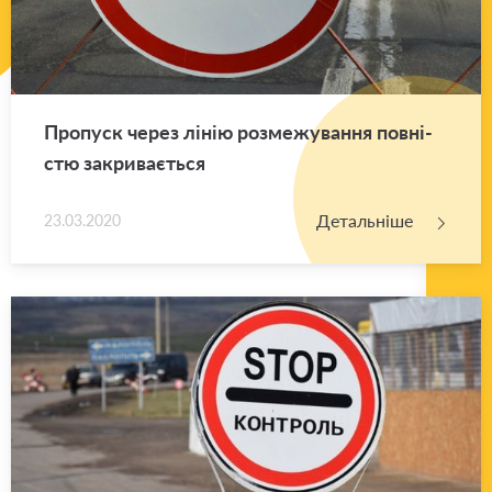
Про­пуск через лінію роз­ме­жу­ва­н­ня пов­ні­
стю за­кри­ва­є­ться
Детальніше
23.03.2020