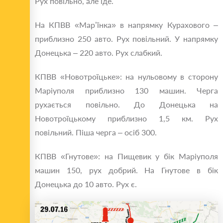
Рух повільно, але їде.
На КПВВ «Мар’їнка» в напрямку Курахового –
приблизно 250 авто. Рух повільний. У напрямку
Донецька – 220 авто. Рух слабкий.
КПВВ «Новотроїцьке»: на нульовому в сторону
Маріуполя приблизно 130 машин. Черга
рухається повільно. До Донецька на
Новотроїцькому приблизно 1,5 км. Рух
повільний. Піша черга – осіб 300.
КПВВ «Гнутове»: на Пищевик у бік Маріуполя
машин 150, рух добрий. На Гнутове в бік
Донецька до 10 авто. Рух є.