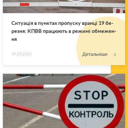
Си­ту­а­ція в пун­ктах про­пу­ску вран­ці 19 бе­
ре­зня: КПВВ пра­цю­ють в ре­жи­мі обме­же­н­
ня
Детальніше
19.03.2020