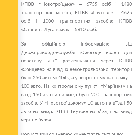
КПВВ «Новотроїцьке» – 6755 осіб і 1480
транспортних засобів; КПВВ «Гнутове» – 4625
осіб і 1000 транспортних засобів; КПВВ
«Станиця Луганська» – 5810 осіб.
За офіційною інформацією від
Держприкордонслужби: «Сьогодні вранці для
перетину лінії розмежування через КПВВ
«Зайцеве» на в’їзд із неконтрольованої території
було 250 автомобілів, а у зворотному напрямку –
100 авто. На контрольному пункті «Мар’їнка» на
в’їзд 150 авто й на виїзд було 200 транспортних
засобів. У «Новотроїцькому» 10 авто на в’їзд і 50
авто на виїзд. КПВВ Гнутове на в’їзд і на виїзд
черг не було».
Користувачі соцмереж коментують ситуацію: