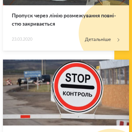
Про­пуск через лінію роз­ме­жу­ва­н­ня пов­ні­
стю за­кри­ва­є­ться
Детальніше
23.03.2020