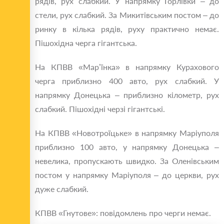
рядів, рух слабкий. У напрямку Горлівки – до
стели, рух слабкий. За Микитівським постом – до
ринку в кілька рядів, руху практично немає.
Пішохідна черга гігантська.
На КПВВ «Мар’їнка» в напрямку Курахового
черга приблизно 400 авто, рух слабкий. У
напрямку Донецька – приблизно кілометр, рух
слабкий. Пішохідні черзі гігантські.
На КПВВ «Новотроїцьке» в напрямку Маріуполя
приблизно 100 авто, у напрямку Донецька –
невелика, пропускають швидко. За Оленівським
постом у напрямку Маріуполя – до церкви, рух
дуже слабкий.
КПВВ «Гнутове»: повідомлень про черги немає.