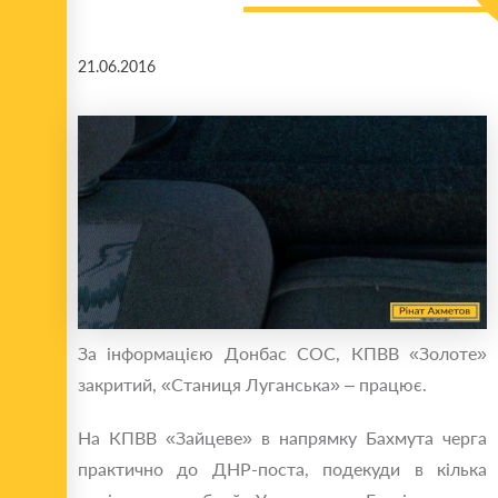
21.06.2016
За інформацією Донбас СОС, КПВВ «Золоте»
закритий, «Станиця Луганська» – працює.
На КПВВ «Зайцеве» в напрямку Бахмута черга
практично до ДНР-поста, подекуди в кілька