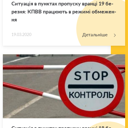
Си­ту­а­ція в пун­ктах про­пу­ску вран­ці 19 бе­
ре­зня: КПВВ пра­цю­ють в ре­жи­мі обме­же­н­
ня
Детальніше
19.03.2020
Си­ту­а­ція в пун­ктах про­пу­ску вран­ці 18 бе­