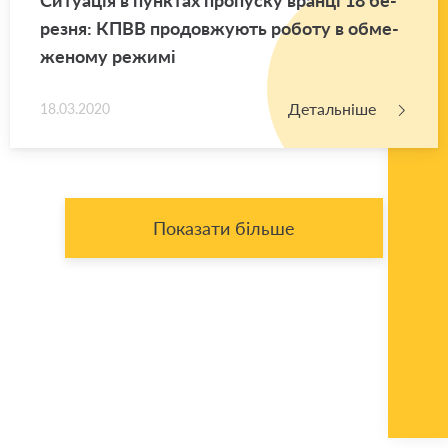
ре­зня: КПВВ про­дов­жу­ють ро­бо­ту в обме­
же­но­му ре­жи­мі
Детальніше
18.03.2020
Показати більше