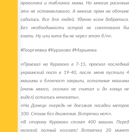
проволока и табличка мины. Но многих рисковых
это не останавливало. А многие прям на обочине
садились. Все для людей. Удачно всем добраться.
Без необходимости острой не советовала бы
ехать. Ну или хотя бы не через этот б/п».
#‎Георгиевка #‎Курахово #‎Марьинка
«Приехал на Курахово в 7-15, проехал последний
украинский пост в 19-40, после меня пустили 4
машины и блокпост закрыли, остальные машины
(очень много, сколько не считал и до конца не
видел) остались ночевать».
«На Донецк очередь не доезжая посадки метров
100. Стоим без движения. Встречки нет».
«В сторону Курахово стоит 400 машин. Перед
нулевой полный коллапс! Встречка 20 минут