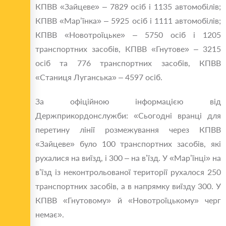
КПВВ «Зайцеве» – 7829 осіб і 1135 автомобілів;
КПВВ «Мар’їнка» – 5925 осіб і 1111 автомобілів;
КПВВ «Новотроїцьке» – 5750 осіб і 1205
транспортних засобів, КПВВ «Гнутове» – 3215
осіб та 776 транспортних засобів, КПВВ
«Станиця Луганська» – 4597 осіб.
За офіційною інформацією від
Держприкордонслужби: «Сьогодні вранці для
перетину лінії розмежування через КПВВ
«Зайцеве» було 100 транспортних засобів, які
рухалися на виїзд, і 300 – на в’їзд. У «Мар’їнці» на
в’їзд із неконтрольованої території рухалося 250
транспортних засобів, а в напрямку виїзду 300. У
КПВВ «Гнутовому» й «Новотроїцькому» черг
немає».