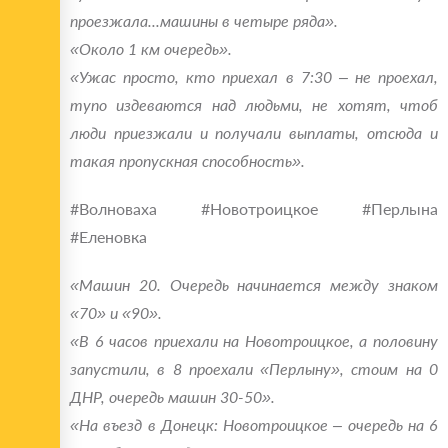
проезжала...машины в четыре ряда».
«Около 1 км очередь».
«Ужас просто, кто приехал в 7:30 ‒ не проехал,
тупо издеваются над людьми, не хотят, чтоб
люди приезжали и получали выплаты, отсюда и
такая пропускная способность».
#‎Волноваха #‎Новотроицкое #‎Перлына
#‎Еленовка
«Машин 20. Очередь начинается между знаком
«70» и «90».
«В 6 часов приехали на Новотроицкое, а половину
запустили, в 8 проехали «Перлыну», стоим на 0
ДНР, очередь машин 30-50».
«На въезд в Донецк: Новотроицкое ‒ очередь на 6