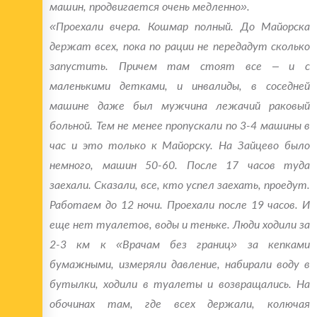
машин, продвигается очень медленно».
«Проехали вчера. Кошмар полный. До Майорска
держат всех, пока по рации не передадут сколько
запустить. Причем там стоят все – и с
маленькими детками, и инвалиды, в соседней
машине даже был мужчина лежачий раковый
больной. Тем не менее пропускали по 3-4 машины в
час и это только к Майорску. На Зайцево было
немного, машин 50-60. После 17 часов туда
заехали. Сказали, все, кто успел заехать, проедут.
Работаем до 12 ночи. Проехали после 19 часов. И
еще нет туалетов, воды и теньке. Люди ходили за
2-3 км к «Врачам без границ» за кепками
бумажными, измеряли давление, набирали воду в
бутылки, ходили в туалеты и возвращались. На
обочинах там, где всех держали, колючая