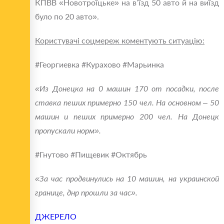
КПВВ «Новотроїцьке» на в’їзд 50 авто й на виїзд
було по 20 авто».
Користувачі соцмереж коментують ситуацію:
#‎Георгиевка #‎Курахово #‎Марьинка
«Из Донецка на 0 машин 170 от посадки, после
ставка пеших примерно 150 чел. На основном – 50
машин и пеших примерно 200 чел. На Донецк
пропускали норм».
#‎Гнутово #‎Пищевик #‎Октябрь
«За час продвинулись на 10 машин, на украинской
границе, днр прошли за час».
ДЖЕРЕЛО