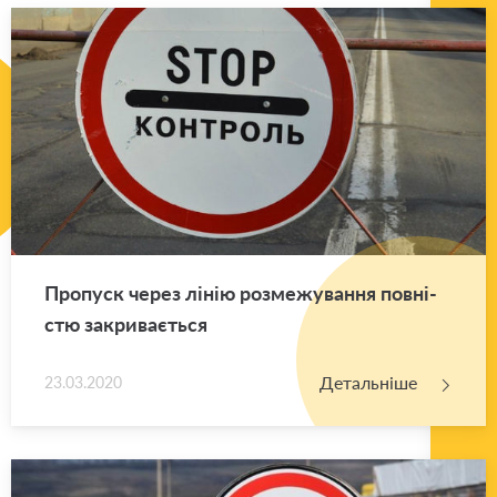
Про­пуск через лінію роз­ме­жу­ва­н­ня пов­ні­
стю за­кри­ва­є­ться
Детальніше
23.03.2020