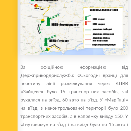
За офіційною інформацією від
Держприкордонслужби: «Сьогодні вранці для
перетину лінії розмежування через КПВВ
«Зайцеве» було 15 транспортних засобів, які
рухалися на виїзд, 60 авто на в’їзд. У «Мар’їнці»
на в’їзд із неконтрольованої території було 200
транспортних засобів, а в напрямку виїзду 150. У
«Гнутовому» на в’їзд і на виїзд було по 15 авто і