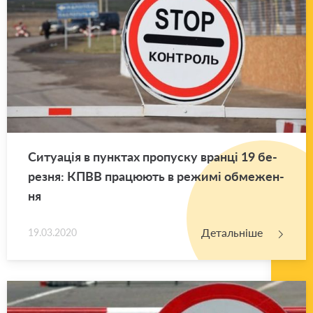
Си­ту­а­ція в пун­ктах про­пу­ску вран­ці 19 бе­
ре­зня: КПВВ пра­цю­ють в ре­жи­мі обме­же­н­
ня
Детальніше
19.03.2020