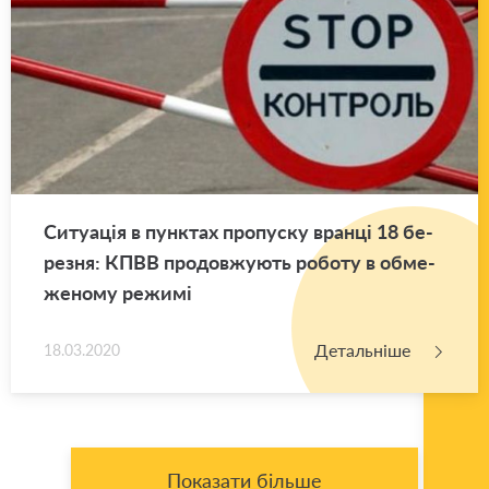
Си­ту­а­ція в пун­ктах про­пу­ску вран­ці 18 бе­
ре­зня: КПВВ про­дов­жу­ють ро­бо­ту в обме­
же­но­му ре­жи­мі
Детальніше
18.03.2020
Показати більше