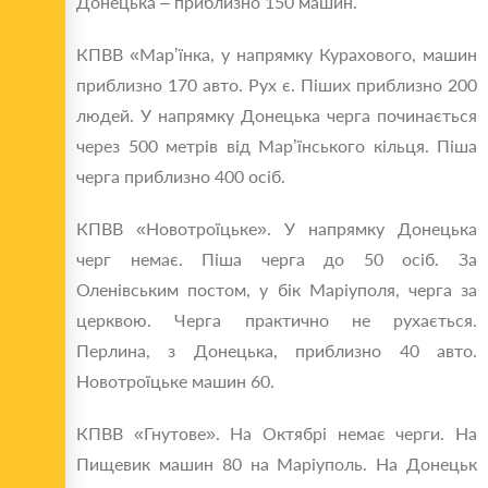
Донецька – приблизно 150 машин.
КПВВ «Мар’їнка, у напрямку Курахового, машин
приблизно 170 авто. Рух є. Піших приблизно 200
людей. У напрямку Донецька черга починається
через 500 метрів від Мар’їнського кільця. Піша
черга приблизно 400 осіб.
КПВВ «Новотроїцьке». У напрямку Донецька
черг немає. Піша черга до 50 осіб. За
Оленівським постом, у бік Маріуполя, черга за
церквою. Черга практично не рухається.
Перлина, з Донецька, приблизно 40 авто.
Новотроїцьке машин 60.
КПВВ «Гнутове». На Октябрі немає черги. На
Пищевик машин 80 на Маріуполь. На Донецьк