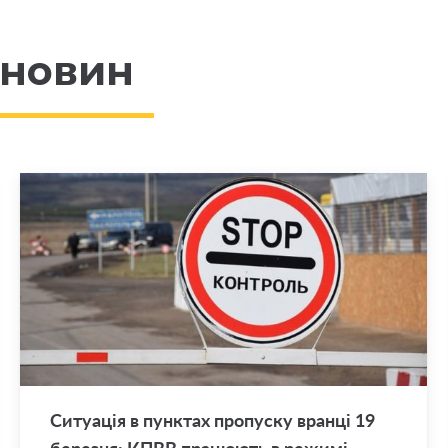
 новин
Си­ту­а­ція в пун­ктах про­пу­ску вран­ці 19