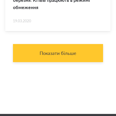
бе­ре­зня: КПВВ пра­цю­ють в ре­жи­мі
обме­же­н­ня
19.03.2020
Показати більше