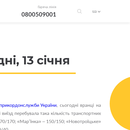
Гаряча лінія
ua
0800509001
і, 13 січня
рикордонслужби України
, сьогодні вранці на
д і виїзд перебувала така кількість транспортних
 70/170; «Мар’їнка» – 150/150; «Новотроїцьке»
0/40.