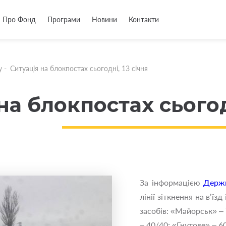
Про Фонд
Програми
Новини
Контакти
у
-
Ситуація на блокпостах сьогодні, 13 січня
на блокпостах сьогодн
За інформацією
Держп
лінії зіткнення на в’їз
засобів: «Майорськ» –
– 40/40; «Гнутове» – 6