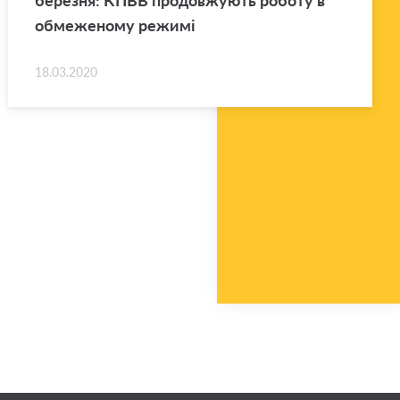
бе­ре­зня: КПВВ про­дов­жу­ють ро­бо­ту в
обме­же­но­му ре­жи­мі
18.03.2020