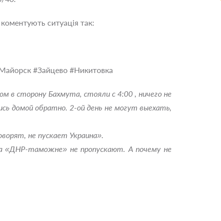
коментують ситуація так:
Майорск #Зайцево #Никитовка
м в сторону Бахмута, стояли с 4:00 , ничего не
ись домой обратно. 2-ой день не могут выехать,
ворят, не пускает Украина».
на «ДНР-таможне» не пропускают. А почему не