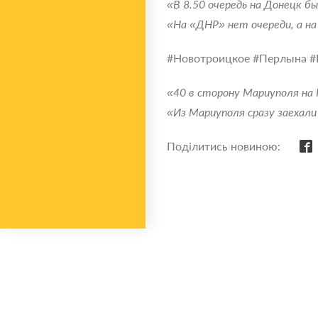
«В 8.50 очередь на Донецк б
«На «ДНР» нет очереди, а на 
#Новотроицкое #Перлына #
«40 в сторону Мариуполя на
«Из Мариуполя сразу заехали
Поділитись новиною: