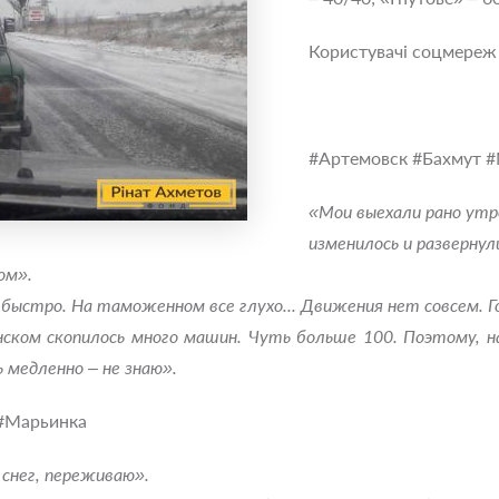
Користувачі соцмереж 
#Артемовск #Бахмут #
«Мои выехали рано утро
изменилось и развернул
ом».
ыстро. На таможенном все глухо... Движения нет совсем. Го
нском скопилось много машин. Чуть больше 100. Поэтому, 
 медленно ‒ не знаю».
 #Марьинка
 снег, переживаю».