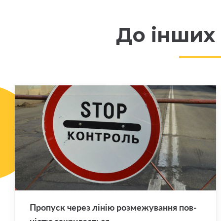
До інших
Про­пуск через лінію роз­ме­жу­ва­н­ня пов­