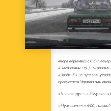
вчера вернулись с 0 б/п вечер
«Паспортный «ДНР» прошли б
«Вроде-бы на нулевом украи
пропускает Украина или очень
#Александровка #Курахово
«Муж выехал в 6:00, сильный