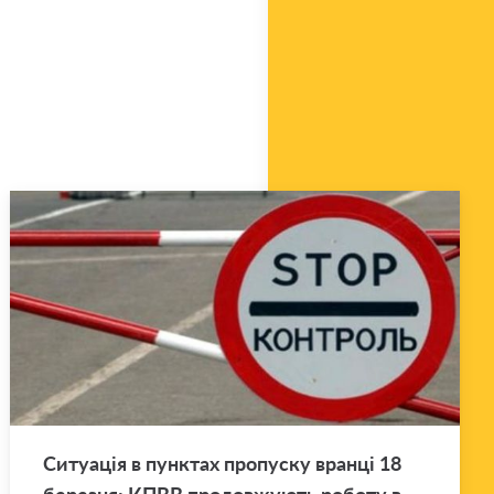
Си­ту­а­ція в пун­ктах про­пу­ску вран­ці 18