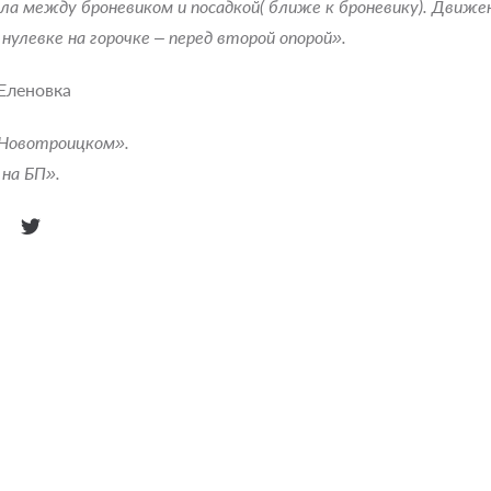
ыла между броневиком и посадкой( ближе к броневику). Движе
нулевке на горочке ‒ перед второй опорой».
Еленовка
 Новотроицком».
 на БП».