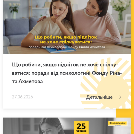
Що ро­би­ти, якщо під­лі­ток не хоче спіл­ку­
ва­ти­ся: по­ра­ди від пси­хо­ло­ги­ні Фонду Рі­на­
та Ахме­то­ва
Детальніше
27.06.2026