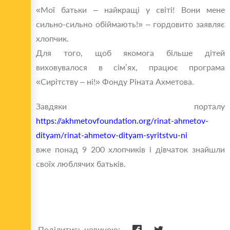
«Мої батьки – найкращі у світі! Вони мене
сильно-сильно обіймають!» – гордовито заявляє
хлопчик.
Для того, щоб якомога більше дітей
виховувалося в сім’ях, працює програма
«Сирітству – ні!» Фонду Ріната Ахметова.
Завдяки порталу
https://akhmetovfoundation.org/rinat-ahmetov-
dityam/rinat-ahmetov-dityam-syritstvu-ni
вже понад 9 200 хлопчиків і дівчаток знайшли
своїх люблячих батьків.
Поділитись новиною: