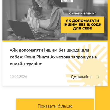
«Як до­по­ма­га­ти іншим без шкоди для
себе»: Фонд Рі­на­та Ахме­то­ва за­про­шує на
он­лайн-тре­нінг
Детальніше
10.06.2026
Показати більше