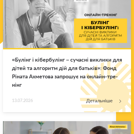
«Бу­лінг і кі­бер­бу­лінг – су­ча­сні ви­кли­ки для
дітей та ал­го­ритм дій для ба­тьків»: Фонд
Рі­на­та Ахме­то­ва за­про­шує на он­лайн-тре­
нінг
Детальніше
13.07.2026