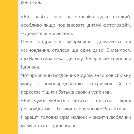
їхній син.
«Він навіть зовні на чоловіка дуже схожий,
особливо якщо порівнювати дитячі фотографії»,
– дивується Валентина.
Поки подружжя оформляло документи на
усиновлення, сталося ще одне диво. Виявилося,
що Валентина чекає дитину. Тепер у сім’ї синочок
і донька.
Чотирирічний Богданчик відразу знайшов спільну
мову з новонародженою сестричкою й не
перестає тішити батьків своїми успіхами.
«Він дуже любить і читати, і писати, і вірші
розповідати», – із захопленням каже Валентина.
Нарешті головна мрія малюка – знайти люблячих
маму й тата – здійснилася.