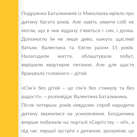
Подружжя Баталижинів із Миколаєва мріяло про
дитину багато років. Але навіть уявити собі не
могли, що в них відразу з’явиться і син, і дочка.
Допомогло їм не лише диво, кажуть щасливі
батьки. Валентина та Євген разом 15 років.
Налагодили життя, облаштували побут,
вирішили квартирне питання. Але для щастя
бракувало головного – дітей.
«Сім’я без дітей – це сім’я без стимулу та без
радості», – розповідає Валентина Баталижина.
Після чотирьох років невдалих спроб народити
дитину зважилися на усиновлення. Богданчика
вперше побачили на порталі «Сирітству – ні!», а
під час першої зустрічі з дитиною зрозуміли: це