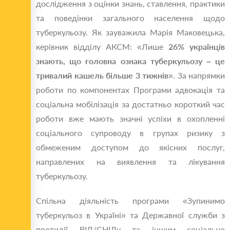
дослідження з оцінки знань, ставлення, практики
та поведінки загального населення щодо
туберкульозу. Як зауважила Марія Маковецька,
керівник відділу АКСМ: «Лише
26% українців
знають, що головна ознака туберкульозу – це
тривалий кашель
більше 3 тижнів
». За напрямки
роботи по компонентах Програми адвокація та
соціальна мобілізація за достатньо короткий час
роботи вже мають значні успіхи в охопленні
соціального супроводу в групах ризику з
обмеженим доступом до якісних послуг,
направлених на виявлення та лікування
туберкульозу.
Спільна діяльність програми «Зупинимо
туберкульоз в Україні» та Державної служби з
протидії ВІЛ/СНІДу та іншим соціально