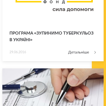
ПРО­ГРА­МА «ЗУ­ПИ­НИ­МО ТУ­БЕР­КУ­ЛЬОЗ
В УКРА­Ї­НІ»
Детальніше
29.06.2016