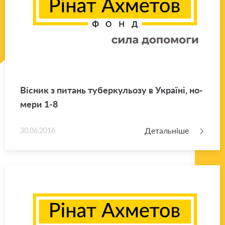
Ві­сник з пи­тань ту­бер­ку­льо­зу в Укра­ї­ні, но­
ме­ри 1-8
Детальніше
30.06.2016