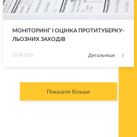
МО­НІ­ТО­РИНГ І ОЦІН­КА ПРО­ТИ­ТУ­БЕР­КУ­
ЛЬО­ЗНИХ ЗА­ХО­ДІВ
Детальніше
29.06.2016
Показати більше