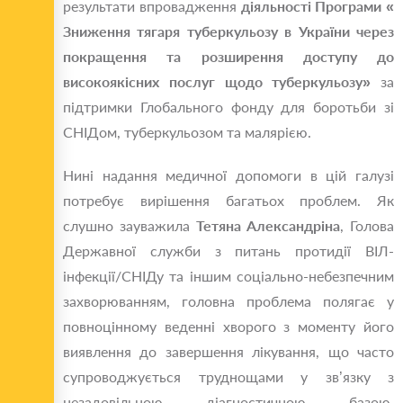
результати впровадження
діяльності Програми
«
Зниження тягаря туберкульозу в України через
покращення та розширення доступу до
високоякісних послуг щодо туберкульозу
»
за
підтримки Глобального фонду для боротьби зі
СНIДом, туберкульозом та малярією.
Нині надання медичної допомоги в цій галузі
потребує вирішення багатьох проблем. Як
слушно зауважила
Тетяна Александріна
, Голова
Державної служби з питань протидії ВІЛ-
інфекції/СНІДу та іншим соціально-небезпечним
захворюванням, головна проблема полягає у
повноцінному веденні хворого з моменту його
виявлення до завершення лікування, що часто
супроводжується труднощами у зв’язку з
незадовільною діагностичною базою,