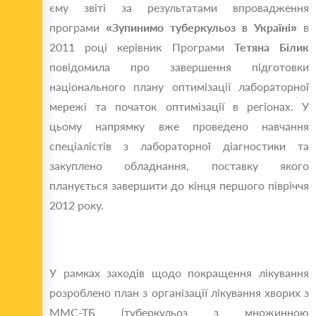
єму звiтi за результатами впровадження
програми
«Зупинимо туберкульоз в Україні»
в
2011 році керівник Програми
Тетяна Білик
повідомила про завершення підготовки
національного плану оптимiзацiï лабораторної
мережі та початок оптимiзацiï в регіонах. У
цьому напрямку вже проведено навчання
спеціалістів з лабораторної діагностики та
закуплено обладнання, поставку якого
планується завершити до кінця першого пiврiччя
2012 року.
У рамках заходів щодо покращення лікування
розроблено план з органiзацiï лікування хворих з
ММС-ТБ (туберкульоз з множинною