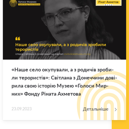
«Наше село оку­пу­ва­ли, а з ро­ди­чів зро­би­
ли те­ро­ри­стів»: Сві­тла­на з До­неч­чи­ни до­ві­
ри­ла свою істо­рію Музею «Го­ло­си Мир­
них» Фонду Рі­на­та Ахме­то­ва
Детальніше
23.09.2023