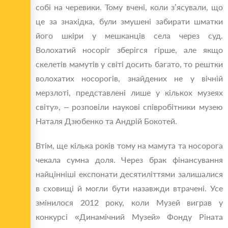
собі на черевики. Тому вчені, коли з’ясували, що
це за знахідка, були змушені забирати шматки
його шкіри у мешканців села через суд.
Волохатий носоріг зберігся гірше, але якщо
скелетів мамутів у світі досить багато, то рештки
волохатих носорогів, знайдених не у вічній
мерзлоті, представлені лише у кількох музеях
світу», – розповіли наукові співробітники музею
Наталя Дзюбенко та Андрій Бокотей.
Втім, ще кілька років тому на мамута та носорога
чекала сумна доля. Через брак фінансування
найцінніші експонати десятиліттями залишалися
в сховищі й могли бути назавжди втрачені. Усе
змінилося 2012 року, коли Музей виграв у
конкурсі «Динамічний Музей» Фонду Ріната