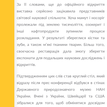
За її словами, ще до офіційного відкриття
виставка серйозно зацікавила представників
світової наукової спільноти. Хоча мамут і носоріг
пролежали під землею тисячоліття, озокерит і
інші нафтопродукти зупинили процеси
розкладання. У результаті збереглися кістки та
зуби, а також м’які тканини тварин. Більш того,
своєчасна реставрація дала змогу зберегти
експонати для подальших наукових досліджень і
відкриттів.
Підтвердженням цих слів став круглий стіл, який
відразу після прес-конференції відбувся в стінах
Державного природознавчого музею НАН
України. Вчені з України, Швейцарії та США
зібралися для того, щоб обмінятися досвідом