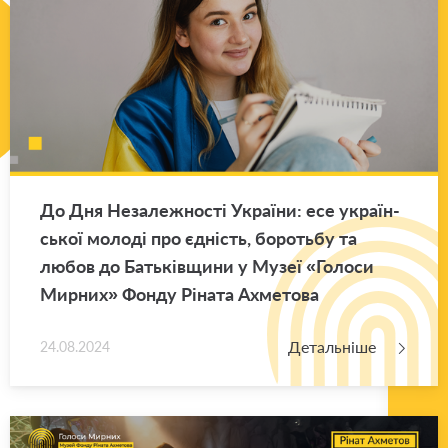
До Дня Не­за­ле­жно­сті Укра­ї­ни: есе укра­їн­
ської мо­ло­ді про єд­ність, бо­роть­бу та
любов до Ба­тьків­щи­ни у Музеї «Го­ло­си
Мир­них» Фонду Рі­на­та Ахме­то­ва
Детальніше
24.08.2024