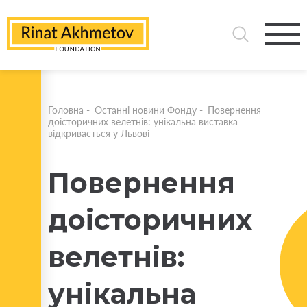
Головна
-
Останні новини Фонду
-
Повернення
доісторичних велетнів: унікальна виставка
відкривається у Львові
Повернення
доісторичних
велетнів:
унікальна