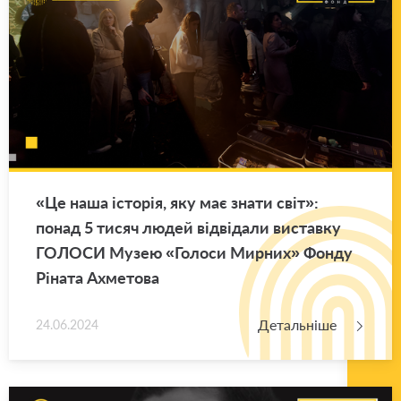
«Це наша істо­рія, яку має знати світ»:
понад 5 тисяч людей від­ві­да­ли ви­став­ку
ГО­ЛО­СИ Музею «Го­ло­си Мир­них» Фонду
Рі­на­та Ахме­то­ва
Детальніше
24.06.2024