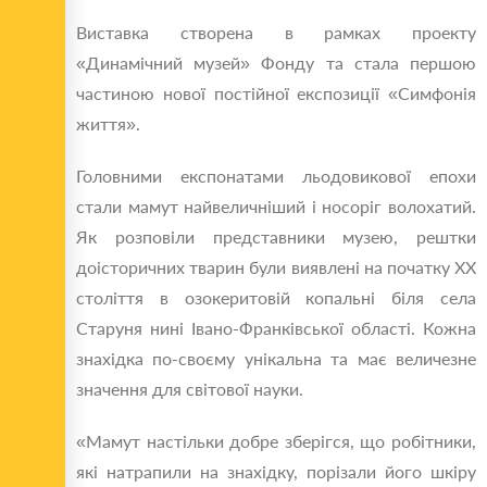
Виставка створена в рамках проекту
«Динамічний музей» Фонду та стала першою
частиною нової постійної експозиції «Симфонія
життя».
Головними експонатами льодовикової епохи
стали мамут найвеличніший і носоріг волохатий.
Як розповіли представники музею, рештки
доісторичних тварин були виявлені на початку ХХ
століття в озокеритовій копальні біля села
Старуня нині Івано-Франківської області. Кожна
знахідка по-своєму унікальна та має величезне
значення для світової науки.
«Мамут настільки добре зберігся, що робітники,
які натрапили на знахідку, порізали його шкіру