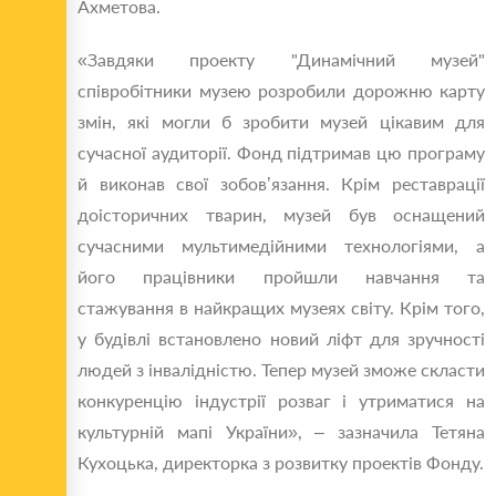
Ахметова.
«Завдяки проекту "Динамічний музей"
співробітники музею розробили дорожню карту
змін, які могли б зробити музей цікавим для
сучасної аудиторії. Фонд підтримав цю програму
й виконав свої зобов’язання. Крім реставрації
доісторичних тварин, музей був оснащений
сучасними мультимедійними технологіями, а
його працівники пройшли навчання та
стажування в найкращих музеях світу. Крім того,
у будівлі встановлено новий ліфт для зручності
людей з інвалідністю. Тепер музей зможе скласти
конкуренцію індустрії розваг і утриматися на
культурній мапі України», – зазначила Тетяна
Кухоцька, директорка з розвитку проектів Фонду.