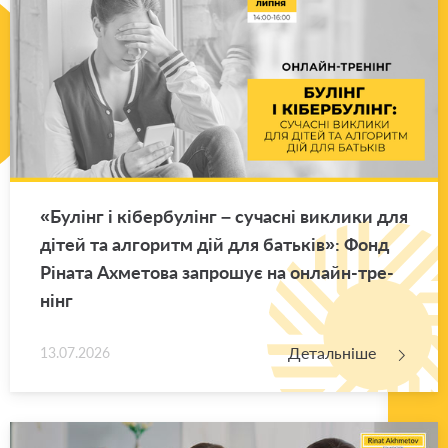
«Бу­лінг і кі­бер­бу­лінг – су­ча­сні ви­кли­ки для
дітей та ал­го­ритм дій для ба­тьків»: Фонд
Рі­на­та Ахме­то­ва за­про­шує на он­лайн-тре­
нінг
Детальніше
13.07.2026