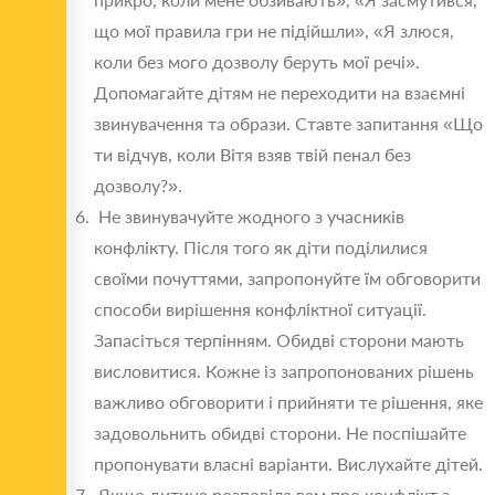
що мої правила гри не підійшли», «Я злюся,
коли без мого дозволу беруть мої речі».
Допомагайте дітям не переходити на взаємні
звинувачення та образи. Ставте запитання «Що
ти відчув, коли Вітя взяв твій пенал без
дозволу?».
Не звинувачуйте жодного з учасників
конфлікту. Після того як діти поділилися
своїми почуттями, запропонуйте їм обговорити
способи вирішення конфліктної ситуації.
Запасіться терпінням. Обидві сторони мають
висловитися. Кожне із запропонованих рішень
важливо обговорити і прийняти те рішення, яке
задовольнить обидві сторони. Не поспішайте
пропонувати власні варіанти. Вислухайте дітей.
Якщо дитина розповіла вам про конфлікт з