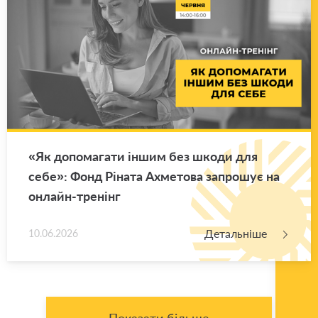
«Як до­по­ма­га­ти іншим без шкоди для
себе»: Фонд Рі­на­та Ахме­то­ва за­про­шує на
он­лайн-тре­нінг
Детальніше
10.06.2026
Показати більше