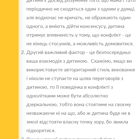
періодично не сходяться один з одним у думці,
але водночас не кричать, не ображають один
одного, а вміють дійти консенсусу, дитина
отримує впевненість у тому, що конфлікт - це
не кінець стосунків, а можливість домовитися.
Другий важливий фактор - це безпосередньо
ваша взаємодія з дитиною. Скажімо, якщо ви
використовуєте авторитарний стиль виховання
і ніколи не ступаєте на шлях переговорів з
дитиною, то її поведінка в конфлікті з
однолітками може бути абсолютно
дзеркальною, тобто вона стоятиме на своєму
незважаючи ні на що, або ж дитина буде не в
змозі відстояти власну точку зору, бо звикла
підкорятися.
Якщо у вашої дитини виник конфлікт з