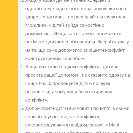
однолітком, якщо нічого не загрожує життю і
здоров'ю дитини, - не поспішайте втручатися.
Можливо, у дітей вийде самостійно
домовитися. Якщо так і сталося, ви можете
потім це з дитиною обговорити. Зверніть увагу
на те, що саме допомогло вирішити конфлікт
конструктивним способом.
Якщо ви стали свідком конфлікту і дитина
просить вашої допомоги, не ставайте одразу на
чийсь бік. Запропонуйте дітям по черзі
розповісти, у чому вони бачать причину
конфлікту.
Допомагайте дітям висловити почуття, з якими
вони зіткнулися під час конфлікту,
використовуючи «я повідомлення». «Мені
прикро, коли мене обзивають», «Я засмутився,