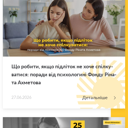
Що ро­би­ти, якщо під­лі­ток не хоче спіл­ку­
ва­ти­ся: по­ра­ди від пси­хо­ло­ги­ні Фонду Рі­на­
та Ахме­то­ва
Детальніше
27.06.2026