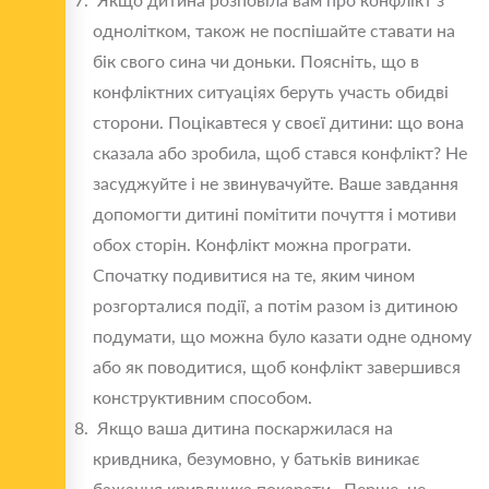
однолітком, також не поспішайте ставати на
бік свого сина чи доньки. Поясніть, що в
конфліктних ситуаціях беруть участь обидві
сторони. Поцікавтеся у своєї дитини: що вона
сказала або зробила, щоб стався конфлікт? Не
засуджуйте і не звинувачуйте. Ваше завдання
допомогти дитині помітити почуття і мотиви
обох сторін. Конфлікт можна програти.
Спочатку подивитися на те, яким чином
розгорталися події, а потім разом із дитиною
подумати, що можна було казати одне одному
або як поводитися, щоб конфлікт завершився
конструктивним способом.
Якщо ваша дитина поскаржилася на
кривдника, безумовно, у батьків виникає
бажання кривдника покарати. Перше, не