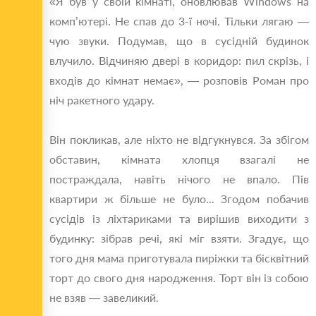
«Я був у своїй кімнаті, оновлював Windows на
комп’ютері. Не спав до 3-ї ночі. Тільки лягаю —
чую звуки. Подумав, що в сусідній будинок
влучило. Відчиняю двері в коридор: пил скрізь, і
входів до кімнат немає», — розповів Роман про
ніч ракетного удару.
Він покликав, але ніхто не відгукнувся. За збігом
обставин, кімната хлопця взагалі не
постраждала, навіть нічого не впало. Пів
квартири ж більше не було... Згодом побачив
сусідів із ліхтариками та вирішив виходити з
будинку: зібрав речі, які міг взяти. Згадує, що
того дня мама приготувала пиріжки та бісквітний
торт до свого дня народження. Торт він із собою
не взяв — завеликий.