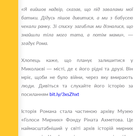
«Я вийшов надвір, сказав, що під завалами мої
батьки. Дідусь пішов дивитися, а ми з бабусею
чекали ранку. Зі списку загиблих ми дізналися, що
знайшли тіла мого тата, а потім мами», —
згадує Рома.
Хлопець каже, що планує залишитися у
Миколаєві — місті, де є його рідні та друзі. Він
мріє, щоби не було війни, через яку вмирають
люди. Дивіться та слухайте його історію за
посиланням
bit.ly/3xsZhxt
Історія Романа стала частиною архіву Музею
«Голоси Мирних» Фонду Ріната Ахметова. Це
наймасштабніший у світі архів історій мирних