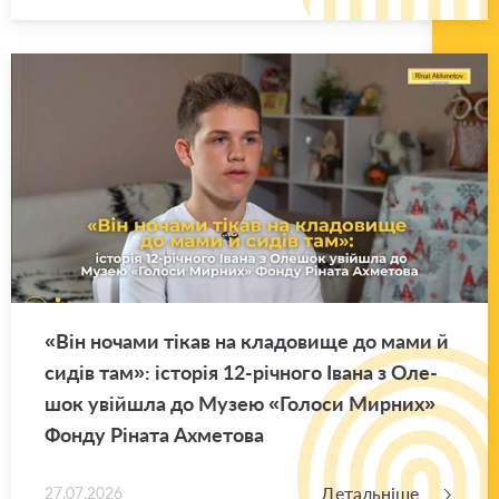
«Він но­ча­ми тікав на кла­до­ви­ще до мами й
сидів там»: істо­рія 12-рі­чно­го Івана з Оле­
шок уві­йшла до Музею «Го­ло­си Мир­них»
Фонду Рі­на­та Ахме­то­ва
Детальніше
27.07.2026