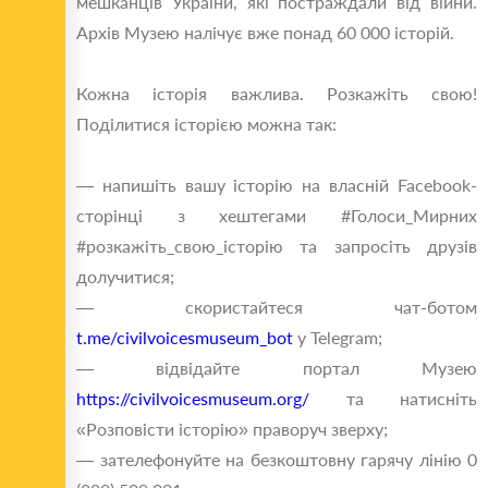
мешканців України, які постраждали від війни.
Архів Музею налічує вже понад 60 000 історій.
Кожна історія важлива. Розкажіть свою!
Поділитися історією можна так:
— напишіть вашу історію на власній Facebook-
сторінці з хештегами #Голоси_Мирних
#розкажіть_свою_історію та запросіть друзів
долучитися;
— скористайтеся чат-ботом
t.me/civilvoicesmuseum_bot
у Telegram;
— відвідайте портал Музею
https://civilvoicesmuseum.org/
та натисніть
«Розповісти історію» праворуч зверху;
— зателефонуйте на безкоштовну гарячу лінію 0