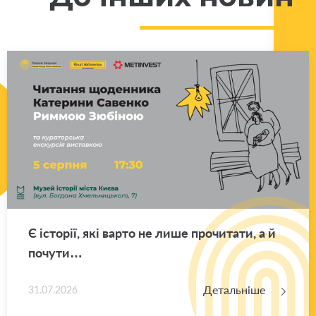
Є істо­рії, які варто не лише про­чи­та­ти, а й
по­чу­ти…
Детальніше
31.07.2026