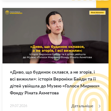
«Диво, що бу­ди­нок склав­ся, а не зго­рів, і
всі ви­жи­ли»: істо­рія Ве­ро­ні­ки Байди та її
дітей уві­йшла до Музею «Го­ло­си Мир­них»
Фонду Рі­на­та Ахме­то­ва
Детальніше
29.07.2026