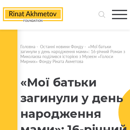
Головна
-
Останні новини Фонду
-
«Мої батьки
загинули у день народження мами»: 16-річний Роман з
Миколаєва поділився історією з Музеєм «Голоси
Мирних» Фонду Ріната Ахметова
«Мої батьки
загинули у день
народження
мами»: 16-річний