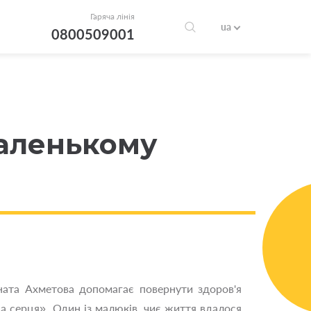
Гаряча лінія
ua
0800509001
маленькому
ната Ахметова допомагає повернути здоров'я
да серця». Один із малюків, чиє життя вдалося