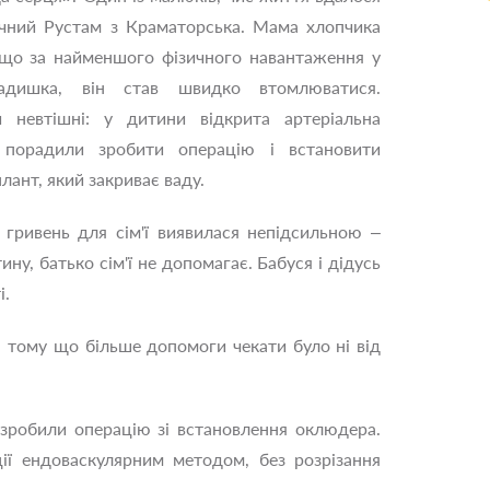
річний Рустам з Краматорська. Мама хлопчика
, що за найменшого фізичного навантаження у
адишка, він став швидко втомлюватися.
 невтішні: у дитини відкрита артеріальна
 порадили зробити операцію і встановити
лант, який закриває ваду.
 гривень для сім'ї виявилася непідсильною –
ну, батько сім'ї не допомагає. Бабуся і дідусь
і.
, тому що більше допомоги чекати було ні від
 зробили операцію зі встановлення оклюдера.
ції ендоваскулярним методом, без розрізання