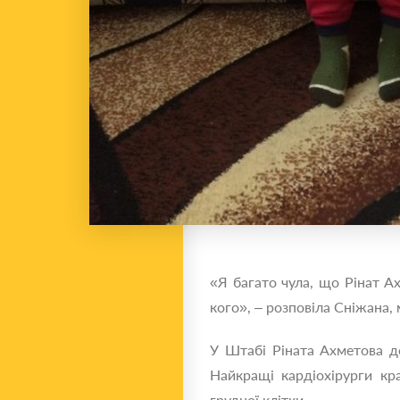
«Я багато чула, що Рінат А
кого», – розповіла Сніжана,
У Штабі Ріната Ахметова д
Найкращі кардіохірурги кр
грудної клітки.