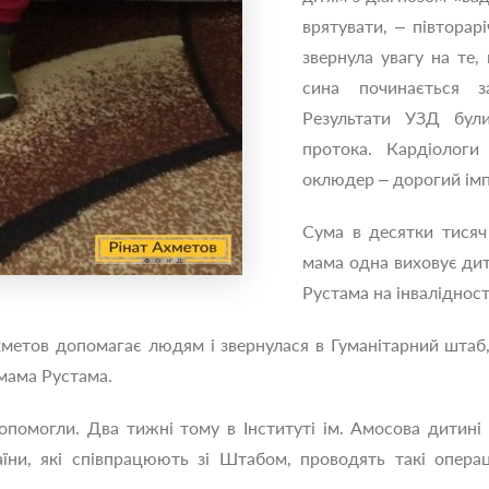
врятувати, – півтора
звернула увагу на те
сина починається з
Результати УЗД були
протока. Кардіологи
оклюдер – дорогий імп
Сума в десятки тисяч
мама одна виховує дити
Рустама на інвалідност
хметов допомагає людям і звернулася в Гуманітарний штаб
 мама Рустама.
опомогли. Два тижні тому в Інституті ім. Амосова дитині
аїни, які співпрацюють зі Штабом, проводять такі опера