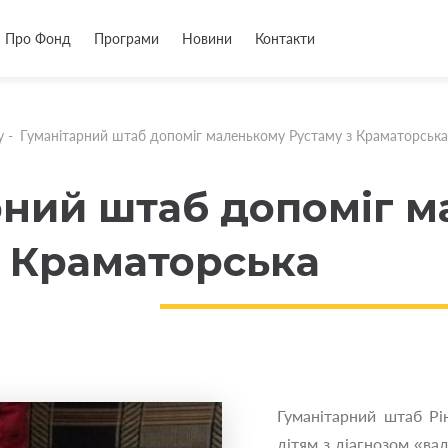
Про Фонд
Програми
Новини
Контакти
у
-
Гуманітарний штаб допоміг маленькому Рустаму з Краматорська
рний штаб допоміг 
з Краматорська
Гуманітарний штаб Рі
дітям з діагнозом «ва