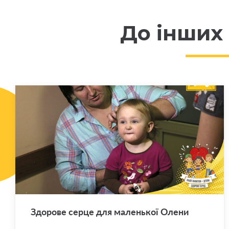
До інших
Здо­ро­ве серце для ма­лень­кої Олени