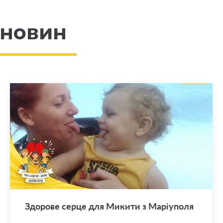
 новин
Здо­ро­ве серце для Ми­ки­ти з Ма­рі­у­по­ля