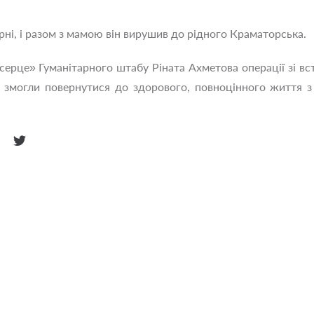
рні, і разом з мамою він вирушив до рідного Краматорська.
серце» Гуманітарного штабу Ріната Ахметова операції зі в
і змогли повернутися до здорового, повноцінного життя 