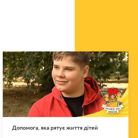
До­по­мо­га, яка рятує життя дітей