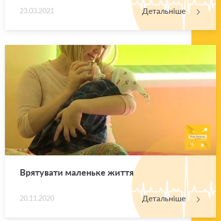
Детальніше
23.03.2021
Вря­ту­ва­ти ма­лень­ке життя
Детальніше
20.11.2020