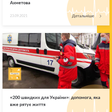
Ахме­то­ва
Детальніше
23.09.2021
«200 швид­ких для Укра­ї­ни»: до­по­мо­га, яка
вже рятує життя