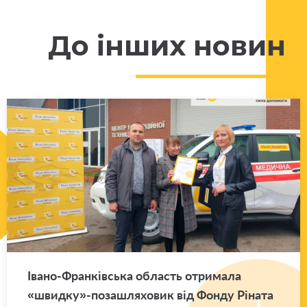
До інших новин
Івано-Фран­ків­ська область отри­ма­ла
«швид­ку»-по­за­шля­хо­вик від Фонду Рі­на­та