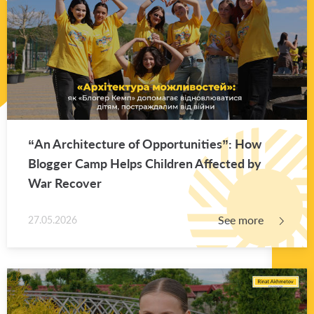
“An Ar­chi­tec­ture of Op­por­tu­ni­ties”: How
Blog­ger Camp Helps Chil­dren Af­fected by
War Re­cover
See more
27.05.2026