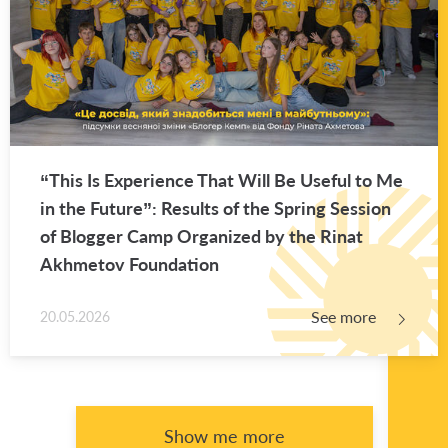
“This Is Ex­pe­ri­ence That Will Be Use­ful to Me
in the Fu­ture”: Re­sults of the Spring Ses­sion
of Blog­ger Camp Or­ga­nized by the Rinat
Akhme­tov Foun­da­tion
See more
20.05.2026
Show me more