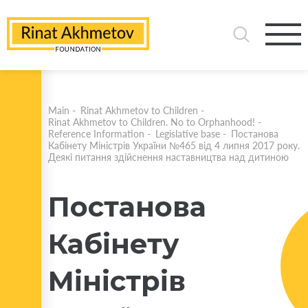
Main
-
Rinat Akhmetov to Children
-
Rinat Akhmetov to Children. No to Orphanhood!
-
Reference Information
-
Legislative base
-
Постанова
Кабінету Міністрів України №465 від 4 липня 2017 року.
Деякі питання здійснення наставництва над дитиною
Постанова
Кабінету
Міністрів