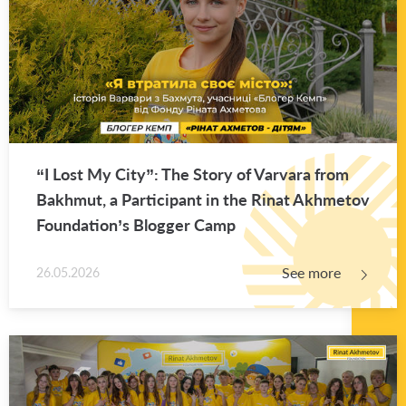
“I Lost My City”: The Story of Var­vara from
Bakhmut, a Par­tic­i­pant in the Rinat Akhme­tov
Foun­da­tion’s Blog­ger Camp
See more
26.05.2026