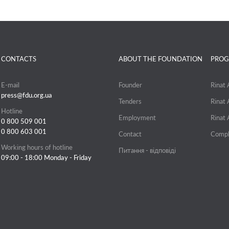
CONTACTS
ABOUT THE FOUNDATION
PROG
E-mail
Founder
Rinat
press@fdu.org.ua
Tenders
Rinat
Hotline
Employment
Rinat
0 800 509 001
0 800 603 001
Contact
Compl
Working hours of hotline
Питання - відповіді
09:00 - 18:00 Monday - Friday