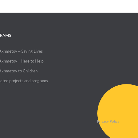
RAMS
 Akhmetov – Saving Lives
 Akhmetov - Here to Help
 Akhmetov to Children
eted projects and programs
Privacy Policy