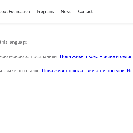
bout Foundation
Programs
News
Contact
 this language
ькою мовою за посиланням:
Поки живе школа – живе й селище
м языке по ссылке:
Пока живет школа – живет и поселок. И