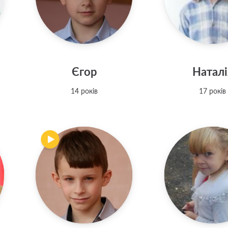
Єгор
Наталі
14 років
17 років