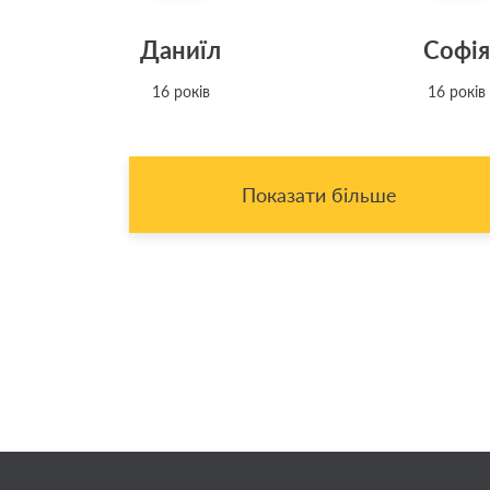
Даниїл
Софі
16 років
16 років
Показати більше