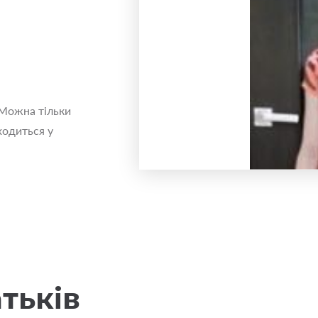
 Можна тільки
ходиться у
тьків