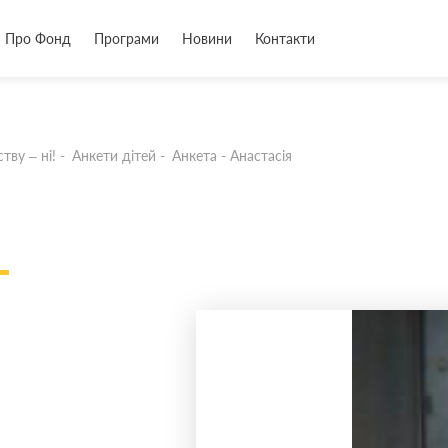
Про Фонд
Програми
Новини
Контакти
тву – ні!
-
Анкети дітей
-
Анкета - Анастасія