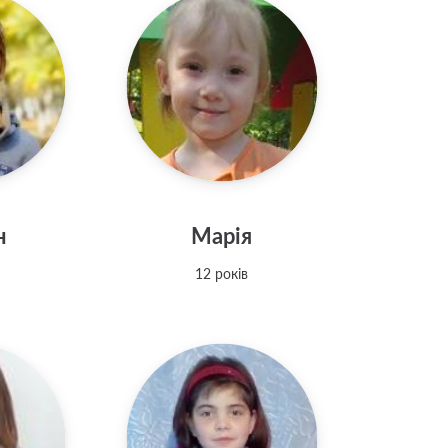
н
Марія
12 років