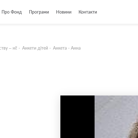
Про Фонд
Програми
Новини
Контакти
тву – ні!
-
Анкети дітей
-
Анкета - Анна