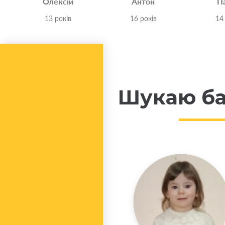
Олексій
Антон
П
13 років
16 років
14
Шукаю ба