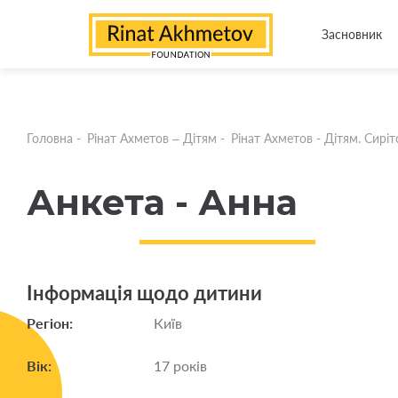
Засновник
Головна
-
Рінат Ахметов – Дітям
-
Рінат Ахметов - Дітям. Сирітс
Анкета - Анна
Інформація щодо дитини
Регіон:
Київ
Вік:
17 років