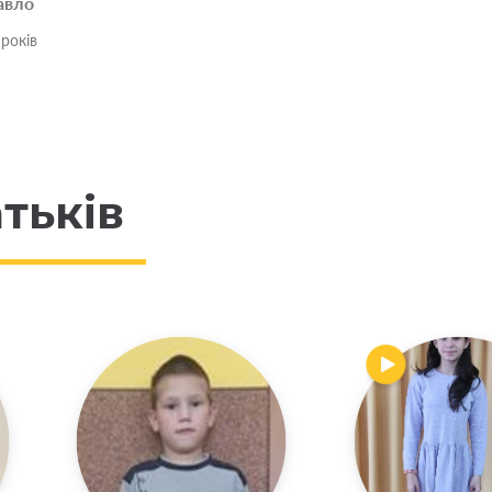
авло
 років
тьків