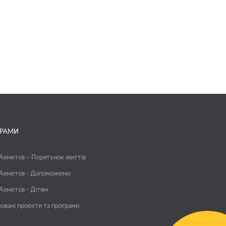
ГРАМИ
 Ахметов – Порятунок життів
 Ахметов - Допоможемо
 Ахметов - Дітям
зовані проекти та програми