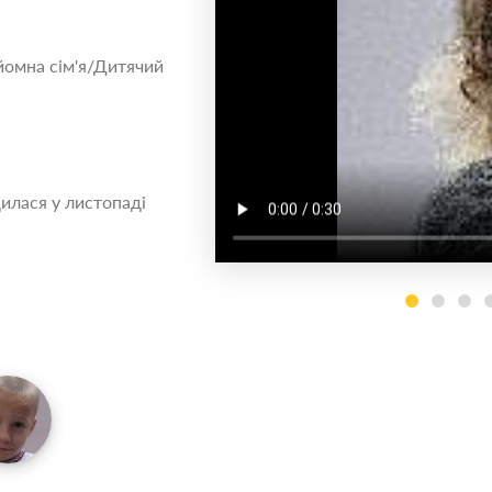
йомна сім'я/Дитячий
илася у листопаді