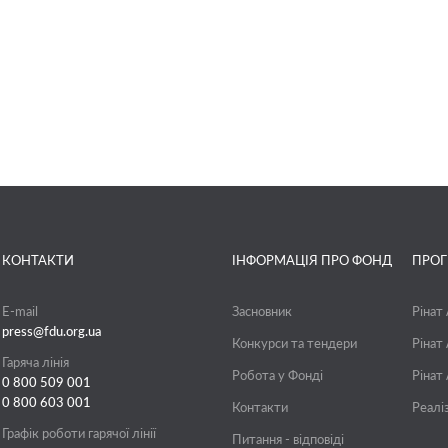
КОНТАКТИ
ІНФОРМАЦІЯ ПРО ФОНД
ПРО
E-mail
Засновник
Рінат
press@fdu.org.ua
Конкурси та тендери
Рінат
Гаряча лінія
Робота у Фонді
Рінат
0 800 509 001
0 800 603 001
Контакти
Реалі
Графік роботи гарячої лінії
Питання - відповіді