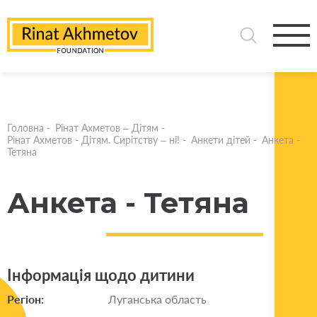
Головна
-
Рінат Ахметов – Дітям
-
Рінат Ахметов - Дітям. Сирітству – ні!
-
Анкети дітей
-
Анкета -
Тетяна
Анкета - Тетяна
Інформація щодо дитини
Регіон:
Луганська область