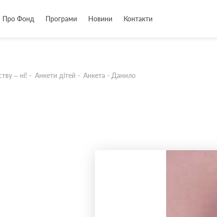
Про Фонд
Програми
Новини
Контакти
тву – ні!
-
Анкети дітей
-
Анкета - Данило