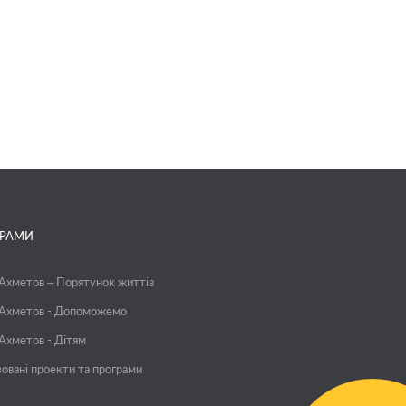
ГРАМИ
 Ахметов – Порятунок життів
 Ахметов - Допоможемо
 Ахметов - Дітям
зовані проекти та програми