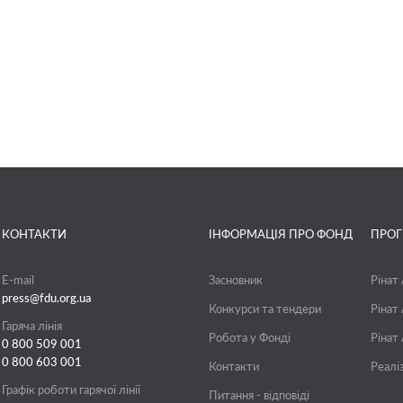
КОНТАКТИ
ІНФОРМАЦІЯ ПРО ФОНД
ПРО
E-mail
Засновник
Рінат
press@fdu.org.ua
Конкурси та тендери
Рінат
Гаряча лінія
Робота у Фонді
Рінат
0 800 509 001
0 800 603 001
Контакти
Реалі
Графік роботи гарячої лінії
Питання - відповіді