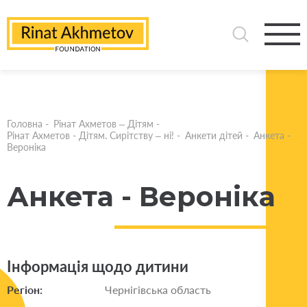
Головна
-
Рінат Ахметов – Дітям
-
Рінат Ахметов - Дітям. Сирітству – ні!
-
Анкети дітей
-
Анкета -
Вероніка
Анкета - Вероніка
Інформація щодо дитини
Регіон:
Чернігівська область