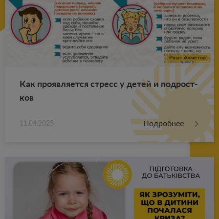
Как про­яв­ля­ет­ся стресс у детей и под­рост­
ков
Подробнее
11.04.2025