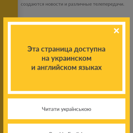
создаются новости и различные телепередачи.
Дети, которые побывали на экскурсии, выразили
свой восторг от увиденного. Встреча с
телевизионщиками их приятно поразила и
вдохновила на многие вопросы, которые могут в
Эта страница доступна
дальнейшем привести к настоящей
на украинском
профессиональной заинтересованности в медиа-
и английском языках
сфере.
ИСТОЧНИК
Читати українською
Поделиться новостью: