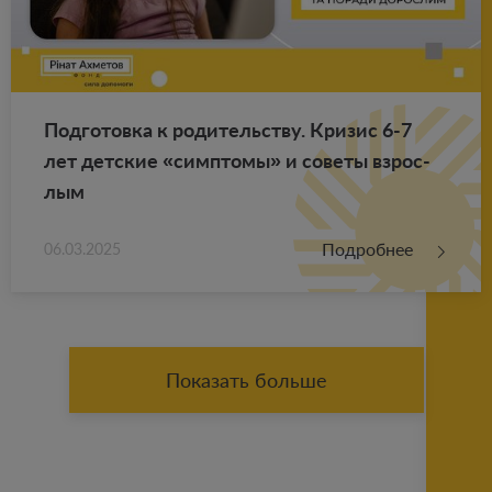
Под­го­тов­ка к ро­ди­тель­ству. Кри­зис 6-7
лет дет­ские «симп­то­мы» и со­ве­ты взрос­
лым
Подробнее
06.03.2025
Показать больше