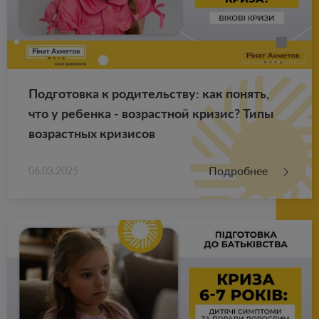
Под­го­тов­ка к ро­ди­тель­ству: как по­нять,
что у ре­бен­ка - воз­раст­ной кри­зис? Типы
воз­раст­ных кри­зи­сов
Подробнее
06.03.2025