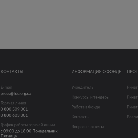
КОНТАКТЫ
ИНФОРМАЦИЯ О ФОНДЕ
ПРО
E-mail
Учредитель
Ринат
press@fdu.org.ua
Конкурсы и тендеры
Ринат
Горячая линия
Работа в Фонде
Ринат
0 800 509 001
0 800 603 001
Контакты
Реали
График работы горячей линии
Вопросы - ответы
с 09:00 до 18:00 Понедельник -
Пятница