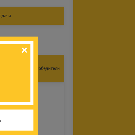
одачи
Победители
ых поездок
й Фонда
h