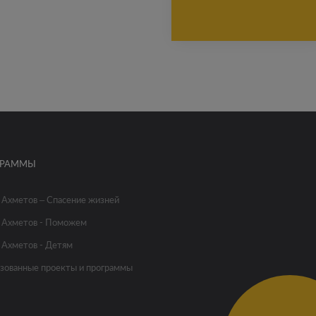
ГРАММЫ
 Ахметов – Спасение жизней
 Ахметов - Поможем
 Ахметов - Детям
зованные проекты и программы