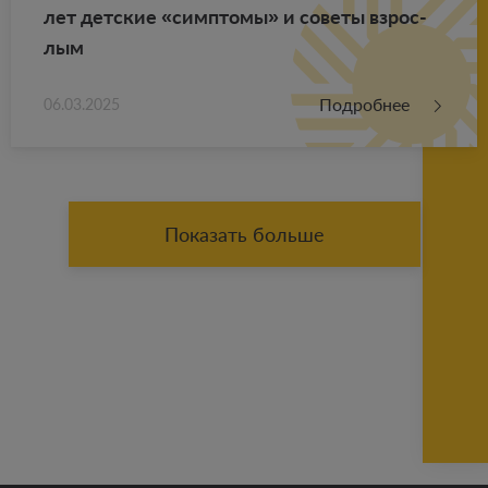
лет дет­ские «симп­то­мы» и со­ве­ты взрос­
лым
Подробнее
06.03.2025
Показать больше