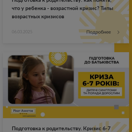
что у ре­бен­ка - воз­раст­ной кри­зис? Типы
воз­раст­ных кри­зи­сов
Подробнее
06.03.2025
Под­го­тов­ка к ро­ди­тель­ству. Кри­зис 6-7