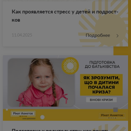
Как про­яв­ля­ет­ся стресс у детей и под­рост­
ков
Подробнее
11.04.2025
Под­го­тов­ка к ро­ди­тель­ству: как по­нять,