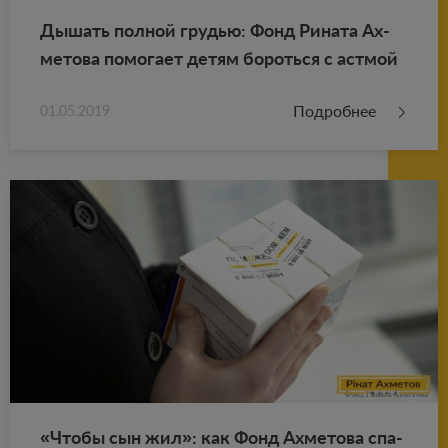
Ды­шать пол­ной гру­дью: Фонд Ри­на­та Ах­
ме­то­ва по­мо­га­ет детям бо­роть­ся с аст­мой
Подробнее
01.05.2019
«Чтобы сын жил»: как Фонд Ах­ме­то­ва спа­