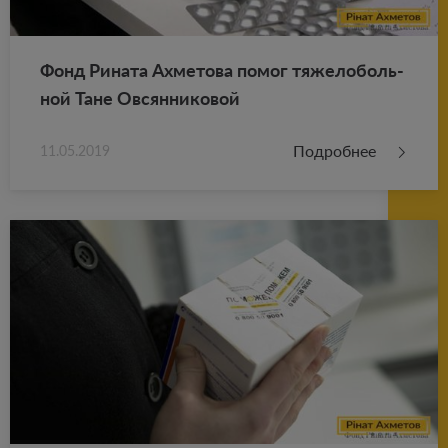
Фонд Ри­на­та Ах­ме­то­ва помог тя­же­ло­боль­
ной Тане Ов­сян­ни­ко­вой
Подробнее
11.05.2019