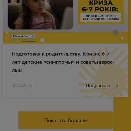
Под­го­тов­ка к ро­ди­тель­ству. Кри­зис 6-7
лет дет­ские «симп­то­мы» и со­ве­ты взрос­
лым
Подробнее
06.03.2025
Показать больше