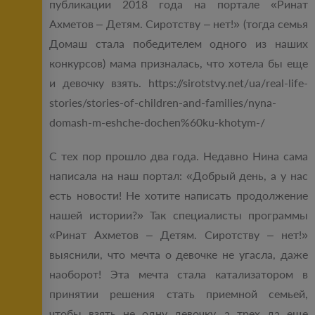
публикации 2018 года на портале «Ринат
Ахметов – Детям. Сиротству – нет!» (тогда семья
Домаш стала победителем одного из наших
конкурсов) мама призналась, что хотела бы еще
и девочку взять. https://sirotstvy.net/ua/real-life-
stories/stories-of-children-and-families/nyna-
domash-m-eshche-dochen%60ku-khotym-/
С тех пор прошло два года. Недавно Нина сама
написала на наш портал: «Добрый день, а у нас
есть новости! Не хотите написать продолжение
нашей истории?» Так специалисты программы
«Ринат Ахметов – Детям. Сиротству – нет!»
выяснили, что мечта о девочке не угасла, даже
наоборот! Эта мечта стала катализатором в
принятии решения стать приемной семьей,
чтобы взять не одну девочку, а трех да еще