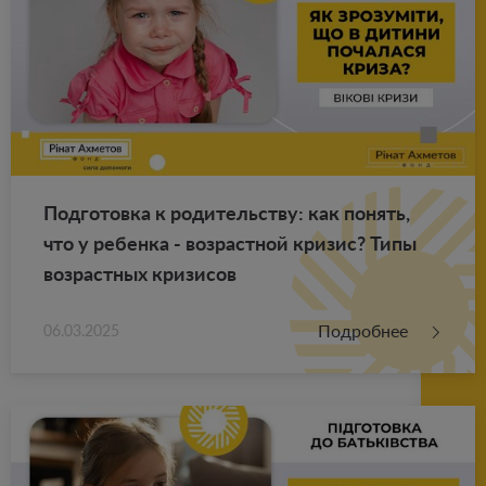
Под­го­тов­ка к ро­ди­тель­ству: как по­нять,
что у ре­бен­ка - воз­раст­ной кри­зис? Типы
воз­раст­ных кри­зи­сов
Подробнее
06.03.2025