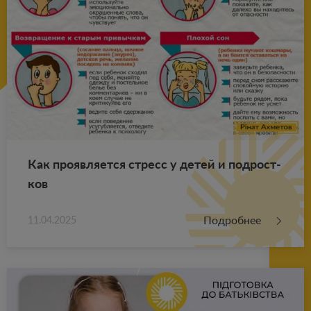
Как про­яв­ля­ет­ся стресс у детей и под­рост­
ков
Подробнее
11.04.2025