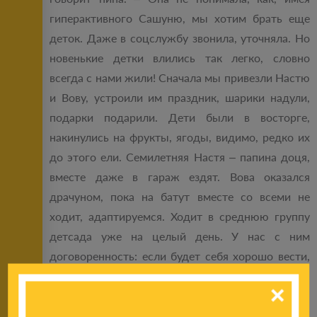
гиперактивного Сашуню, мы хотим брать еще
деток. Даже в соцслужбу звонила, уточняла. Но
новенькие детки влились так легко, словно
всегда с нами жили! Сначала мы привезли Настю
и Вову, устроили им праздник, шарики надули,
подарки подарили. Дети были в восторге,
накинулись на фрукты, ягоды, видимо, редко их
до этого ели. Семилетняя Настя – папина доця,
вместе даже в гараж ездят. Вова оказался
драчуном, пока на батут вместе со всеми не
ходит, адаптируемся. Ходит в среднюю группу
детсада уже на целый день. У нас с ним
договоренность: если будет себя хорошо вести,
будет кататься вечером на велосипеде. Это для
моих старших – лучшая награда».