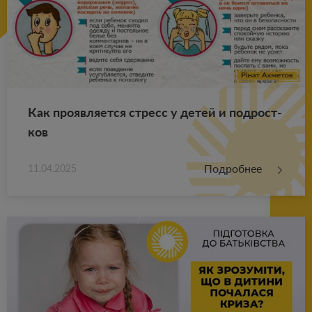
Как про­яв­ля­ет­ся стресс у детей и под­рост­
ков
Подробнее
11.04.2025