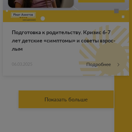
Под­го­тов­ка к ро­ди­тель­ству. Кри­зис 6-7
лет дет­ские «симп­то­мы» и со­ве­ты взрос­
лым
Подробнее
06.03.2025
Показать больше