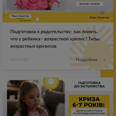
Под­го­тов­ка к ро­ди­тель­ству: как по­нять,
что у ре­бен­ка - воз­раст­ной кри­зис? Типы
воз­раст­ных кри­зи­сов
Подробнее
06.03.2025