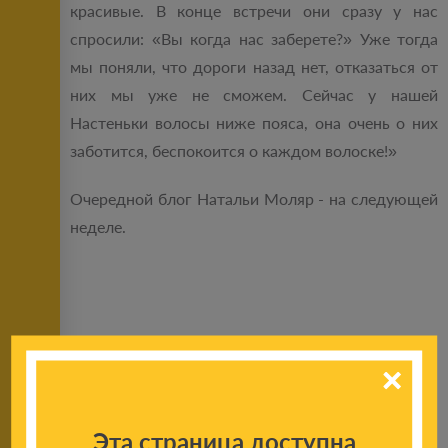
красивые. В конце встречи они сразу у нас
спросили: «Вы когда нас заберете?» Уже тогда
мы поняли, что дороги назад нет, отказаться от
них мы уже не сможем. Сейчас у нашей
Настеньки волосы ниже пояса, она очень о них
заботится, беспокоится о каждом волоске!»
Очередной блог Натальи Моляр - на следующей
неделе.
Поделиться новостью:
Эта страница доступна