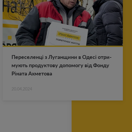
Пе­ре­се­ленці з Лу­ган­щи­ни в Одесі от­ри­
му­ють про­дук­то­ву до­по­мо­гу від Фонду
Ріната Ах­ме­то­ва
20.04.2024