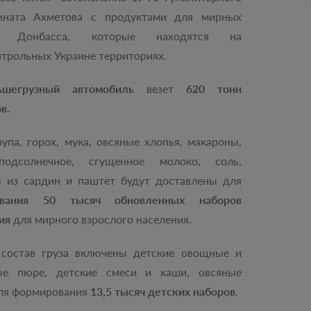
ината Ахметова с продуктами для мирных
й Донбасса, которые находятся на
трольных Украине территориях.
шегрузный автомобиль
везет
620 тонн
ов
.
рупа, горох, мука, овсяные хлопья, макароны,
одсолнечное, сгущенное молоко, соль,
ы из сардин и паштет будут доставлены для
ования 50 тысяч обновленных наборов
ия
для мирного взрослого населения.
 состав груза включены детские овощные и
ые пюре, детские смеси и каши, овсяные
для формирования
13,5 тысяч детских наборов
.