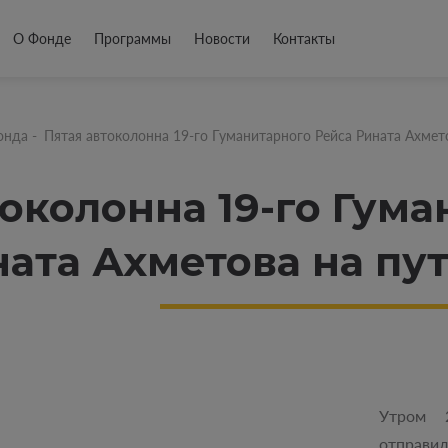
О Фонде
Программы
Новости
Контакты
онда
-
Пятая автоколонна 19-го Гуманитарного Рейса Рината Ахмет
токолонна 19-го Гум
ната Ахметова на пу
Утром 
отправил