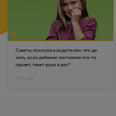
Со­ве­ты пси­хо­ло­га ро­ди­те­лям: что де­
лать, если ре­бе­нок по­сто­ян­но что-то
гры­зет, тянет руки в рот?
18.01.2025