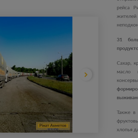
рейса Р
жителе
неподкон
31 боль
продукт
Сахар, к
масло п
консерв
формир
выживан
Также в
фруктов
хлопья 