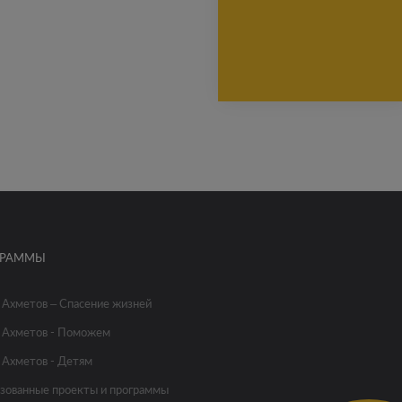
ГРАММЫ
 Ахметов – Спасение жизней
 Ахметов - Поможем
 Ахметов - Детям
зованные проекты и программы