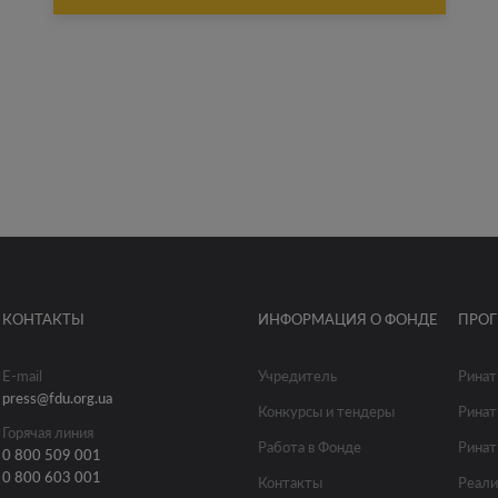
КОНТАКТЫ
ИНФОРМАЦИЯ О ФОНДЕ
ПРО
E-mail
Учредитель
Ринат
press@fdu.org.ua
Конкурсы и тендеры
Ринат
Горячая линия
Работа в Фонде
Ринат
0 800 509 001
0 800 603 001
Контакты
Реали