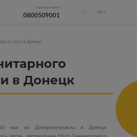
Горячая линия
ru
0800509001
ова на пути в Донецк
анитарного
ти в Донецк
20 мая из Днепропетровска в Донецк
ась пятая автоколонна 19-го Гуманитарного