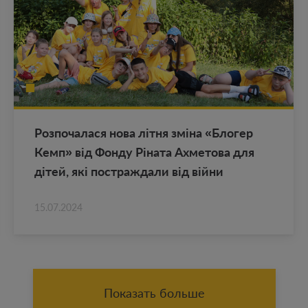
Роз­по­ча­ла­ся нова літня зміна «Бло­гер
Кемп» від Фонду Ріната Ах­ме­то­ва для
дітей, які по­ст­раж­да­ли від війни
15.07.2024
Показать больше