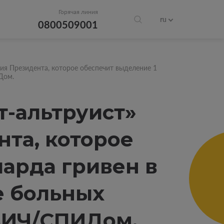
Горячая линия
ru
0800509001
я Президента, которое обеспечит выделение 1
Дом.
т-альтруист»
та, которое
арда гривен в
е больных
 ВИЧ/СПИДом.