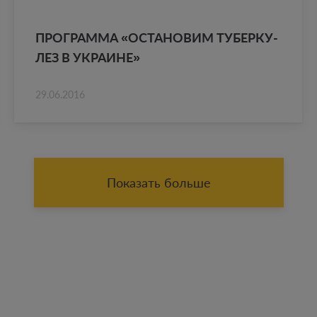
ПРО­ГРАМ­МА «ОСТА­НО­ВИМ ТУ­БЕР­КУ­
ЛЕЗ В УКРА­ИНЕ»
29.06.2016
Показать больше