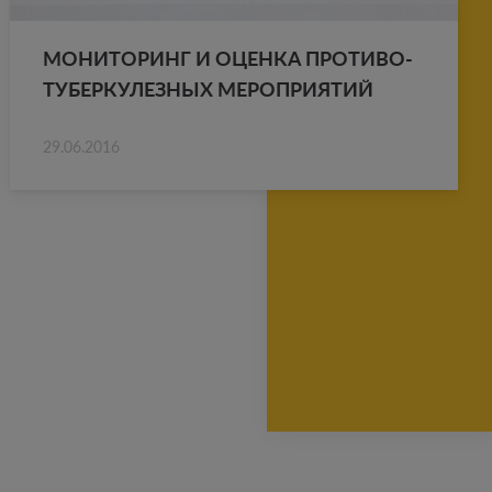
МО­НИ­ТО­РИНГ И ОЦЕН­КА ПРО­ТИ­ВО­
ТУ­БЕР­КУ­ЛЕЗ­НЫХ МЕ­РО­ПРИ­Я­ТИЙ
29.06.2016