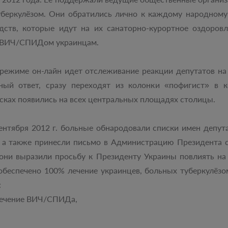
беркулёзом. Они обратились лично к каждому народному 
едств, которые идут на их санаторно-курортное оздоров
и ВИЧ/СПИДом украинцам.
a в режиме он-лайн идет отслеживание реакции депутатов 
ый ответ, сразу переходят из колонки «пофигист» в 
сках появились на всех центральных площадях столицы.
ентября 2012 г. больные обнародовали списки имен депут
й, а также принесли письмо в Администрацию Президента
они выразили просьбу к Президенту Украины повлиять н
 обеспечено 100% лечение украинцев, больных туберкулёз
:
 лечение ВИЧ/СПИДа,