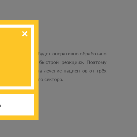
ями.
 что «обращение будет оперативно обработано
 необходимость быстрой реакции». Поэтому
лиарда гривен на лечение пациентов от трёх
его общественного сектора.
h