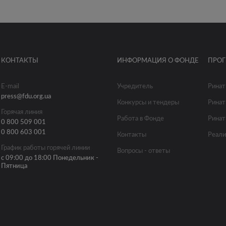
КОНТАКТЫ
ИНФОРМАЦИЯ О ФОНДЕ
ПРО
E-mail
Учредитель
Ринат
press@fdu.org.ua
Конкурсы и тендеры
Ринат
Горячая линия
Работа в Фонде
Ринат
0 800 509 001
0 800 603 001
Контакты
Реали
График работы горячей линии
Вопросы - ответы
с 09:00 до 18:00 Понедельник -
Пятница