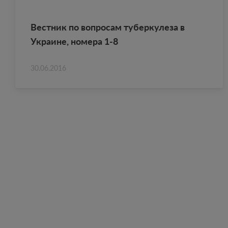
Вест­ник по во­про­сам ту­бер­ку­ле­за в
Укра­ине, но­ме­ра 1-8
30.06.2016