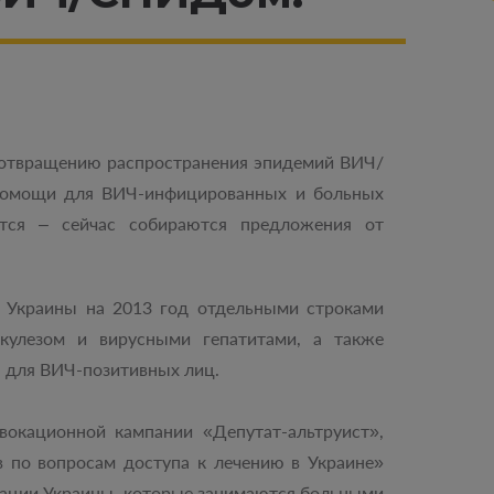
едотвращению распространения эпидемий ВИЧ/
 помощи для ВИЧ-инфицированных и больных
тся – сейчас собираются предложения от
а Украины на 2013 год отдельными строками
ркулезом и вирусными гепатитами, а также
 для ВИЧ-позитивных лиц.
окационной кампании «Депутат-альтруист»,
 по вопросам доступа к лечению в Украине»
зации Украины, которые занимаются больными