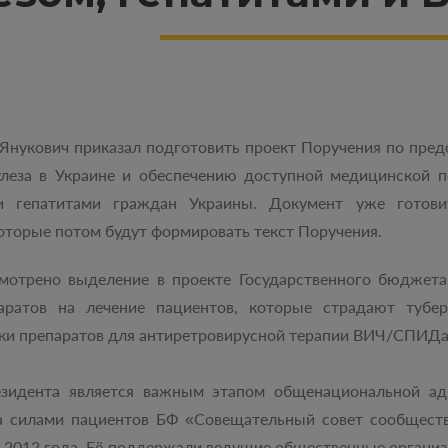
Янукович приказал подготовить проект Поручения по пр
улеза в Украине и обеспечению доступной медицинской
и гепатитами граждан Украины. Документ уже готови
оторые потом будут формировать текст Поручения.
смотрено выделение в проекте Государственного бюджет
аратов на лечение пациентов, которые страдают тубе
ки препаратов для антиретровирусной терапии ВИЧ/СПИДа
зидента является важным этапом общенациональной адв
а силами пациентов БФ «Совещательный совет сообществ
е 2012 года. Её поддержали ведущие общественные органи