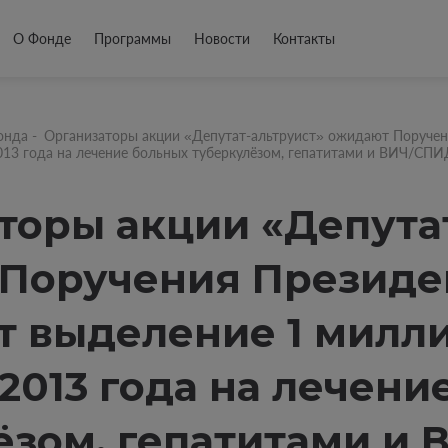
О Фонде
Программы
Новости
Контакты
онда
-
Организаторы акции «Депутат-альтруист» ожидают Поручени
13 года на лечение больных туберкулёзом, гепатитами и ВИЧ/СПИ
торы акции «Депута
Поручения Президен
т выделение 1 милли
2013 года на лечени
ёзом, гепатитами и