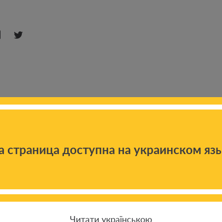
а страница доступна на украинском яз
 новостям
Читати українською