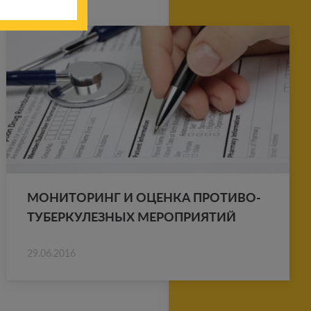
МО­НИ­ТО­РИНГ И ОЦЕН­КА ПРО­ТИ­ВО­
ТУ­БЕР­КУ­ЛЕЗ­НЫХ МЕ­РО­ПРИ­Я­ТИЙ
29.06.2016