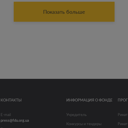
Показать больше
КОНТАКТЫ
ИНФОРМАЦИЯ О ФОНДЕ
ПРО
E-mail
Учредитель
Ринат
press@fdu.org.ua
Конкурсы и тендеры
Ринат