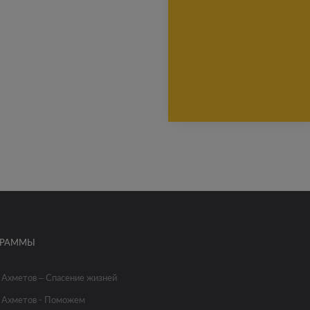
ГРАММЫ
 Ахметов – Спасение жизней
 Ахметов - Поможем