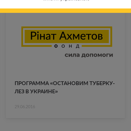
ПРО­ГРАМ­МА «ОСТА­НО­ВИМ ТУ­БЕР­КУ­
ЛЕЗ В УКРА­ИНЕ»
29.06.2016