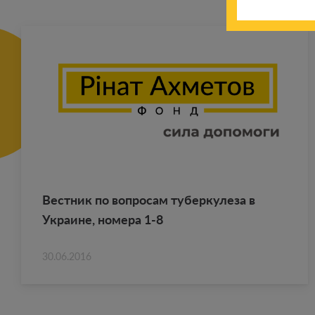
Вест­ник по во­про­сам ту­бер­ку­ле­за в
Укра­ине, но­ме­ра 1-8
30.06.2016