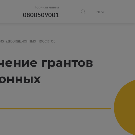
Горячая линия
ru
0800509001
ния адвокационных проектов
чение грантов
ионных