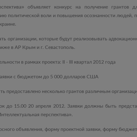
спектива» объявляет конкурс на получение грантов д
ию политической воли и повышения осознанности людей, 
краине.
ать организации, которые будут реализовывать адвокацион
акже в АР Крым и г. Севастополь.
ности в рамках проекта: II - III квартал 2012 года
заявки с бюджетом до 5 000 долларов США
ть предоставлено несколько грантов различным организац
ок до 15.00 20 апреля 2012. Заявки должны быть представ
нтеллектуальная перспектива».
рсного объявления, форму проектной заявки, форму бюджета