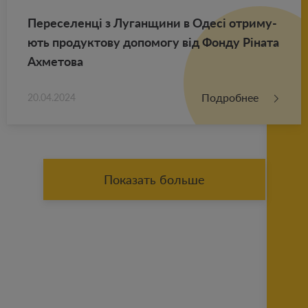
Пе­ре­се­ленці з Лу­ган­щи­ни в Одесі от­ри­му­
ють про­дук­то­ву до­по­мо­гу від Фонду Ріната
Ах­ме­то­ва
Подробнее
20.04.2024
Показать больше