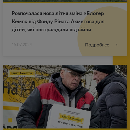
Роз­по­ча­ла­ся нова літня зміна «Бло­гер
Кемп» від Фонду Ріната Ах­ме­то­ва для
дітей, які по­ст­раж­да­ли від війни
Подробнее
15.07.2024