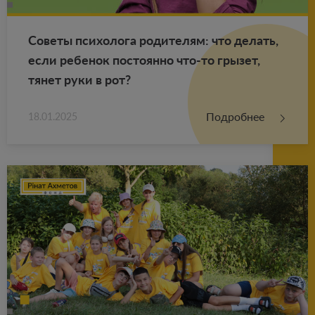
Со­ве­ты пси­хо­ло­га ро­ди­те­лям: что де­лать,
если ре­бе­нок по­сто­ян­но что-то гры­зет,
тянет руки в рот?
Подробнее
18.01.2025