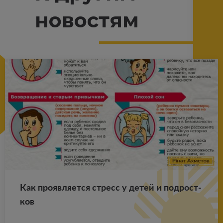
новостям
Как про­яв­ля­ет­ся стресс у детей и под­рост­
ков