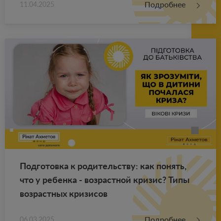
Подробнее
11.04.2025
Под­го­тов­ка к ро­ди­тель­ству: как по­нять,
что у ре­бен­ка - воз­раст­ной кри­зис? Типы
воз­раст­ных кри­зи­сов
Подробнее
06.03.2025