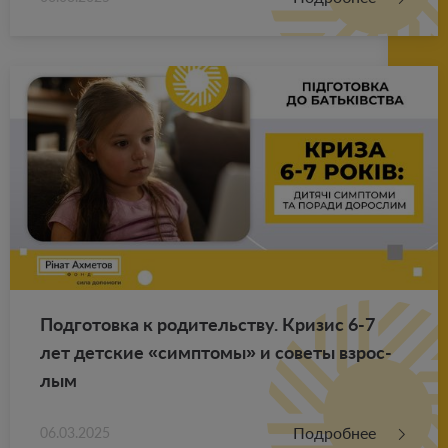
Под­го­тов­ка к ро­ди­тель­ству. Кри­зис 6-7
лет дет­ские «симп­то­мы» и со­ве­ты взрос­
лым
Подробнее
06.03.2025