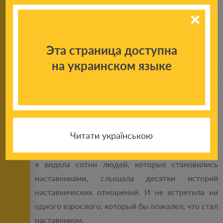
английского слова «mentor», что означает
«наставник». Ментором называли героя
древнегреческой мифологии, который славился
тем, что был мудрым советчиком и пользовался
Эта страница доступна
всеобщим доверием. Так есть и в наше время.
на украинском языке
Думаю, многим из нас известны истории
профессионального наставничества, когда кто-то
старший по опыту брал под опеку младшего,
ради передачи знаний, навыков и умений.
Читати українською
За более чем 6 лет работы по распространению
идеи наставничества в Украине и за ее пределами
я видела сотни людей, которые становились
наставниками, слышала десятки историй
наставнических отношений. И не встретила ни
одного взрослого, который бы пожалел, что стал
наставником.