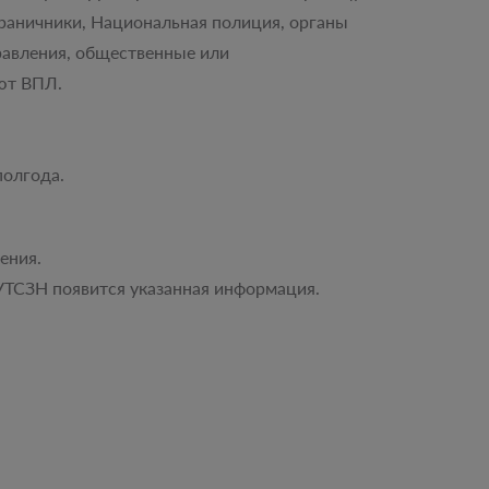
раничники, Национальная полиция, органы
равления, общественные или
ют ВПЛ.
полгода.
ения.
в УТСЗН появится указанная информация.