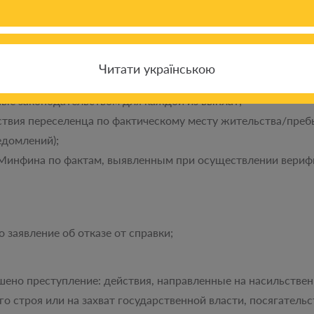
Н информацию о вас, если вы в течение 90 дней отсутству
ат:
Читати українською
ые законодательством для каждой из выплат;
ствия переселенца по фактическому месту жительства/пребы
едомлений);
Минфина по фактам, выявленным при осуществлении вериф
 заявление об отказе от справки;
ено преступление: действия, направленные на насильстве
о строя или на захват государственной власти, посягатель