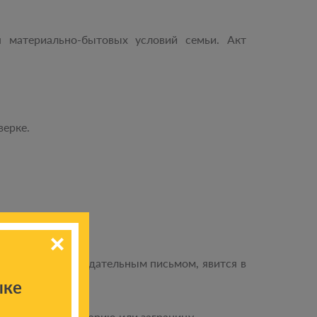
я материально-бытовых условий семьи. Акт
верке.
домление рекомендательным письмом, явится в
ыке
трольную территорию или заграницу.