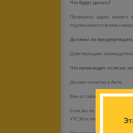
Что будут делать?
Проверять адрес вашего ф
подписывается всеми совер
Должны ли предупреждать 
Действующим законодательс
Что происходит, если вас не
Делают отметку в Акте.
Вам оставляют уведомление,
Если вы не явитесь в течен
УТСЗН в течение трех рабоч
Эт
Одновременно УТСЗН направ