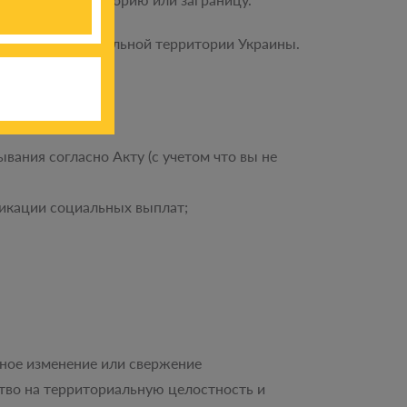
ете на подконтрольной территории Украины.
вания согласно Акту (с учетом что вы не
икации социальных выплат;
нное изменение или свержение
ство на территориальную целостность и