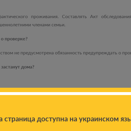
актического проживания. Составлять Акт обследовани
шеннолетними членами семьи.
о проверке?
твом не предусмотрена обязанность предупреждать о про
 застанут дома?
 с просьбой явится в УТСЗН в течение трех рабочих дней.
ие трех рабочих дней, УТСЗН повторно направляет вам уве
их дней.
а страница доступна на украинском яз
ляет запрос пограничникам: не выехали ли вы на неподкон