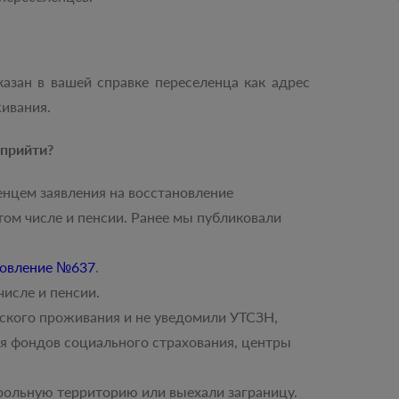
казан в вашей справке переселенца как адрес
ивания.
 прийти?
енцем заявления на восстановление
том числе и пенсии. Ранее мы публиковали
новление №637
.
числе и пенсии.
еского проживания и не уведомили УТСЗН,
я фондов социального страхования, центры
трольную территорию или выехали заграницу.