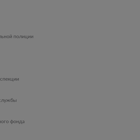
льной полиции
нспекции
тслужбы
ного фонда