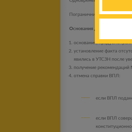
Пограничники подают в УТСЗ
Основания для отмены выпл
основания, предусмотренн
установление факта отсут
явились в УТСЗН после ув
получение рекомендаций 
отмена справки ВПЛ:
если ВПЛ подано
если ВПЛ соверш
конституционног