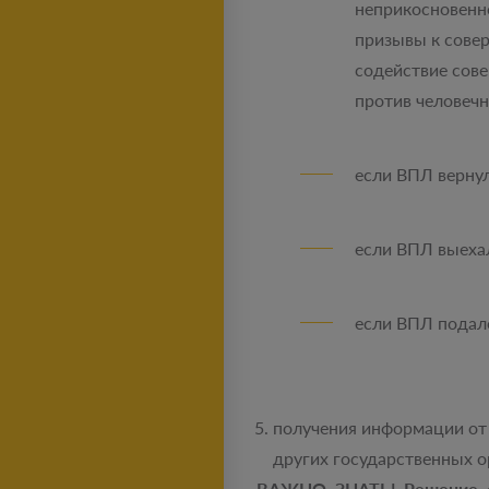
неприкосновенно
призывы к совер
содействие сов
против человечн
если ВПЛ вернул
если ВПЛ выехал
если ВПЛ подал
получения информации от 
других государственных о
ВАЖНО ЗНАТЬ! Решение о 