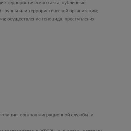
ние террористического акта; публичные
й группы или террористической организации;
ма; осуществление геноцида, преступления
полиции, органов миграционной службы, и
доставляется в УТСЗН и в орган, который