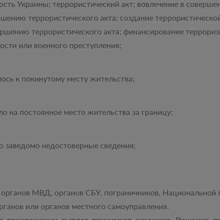
сть Украины; террористический акт; вовлечение в соверше
шению террористического акта; создание террористическо
ершению террористического акта; финансирование террориз
ости или военного преступления;
ось к покинутому месту жительства;
о на постоянное место жительства за границу;
о заведомо недостоверные сведения;
органов МВД, органов СБУ, пограничников, Национальной 
рганов или органов местного самоуправления.
прекращении выплат принимает комиссия. Решение пре