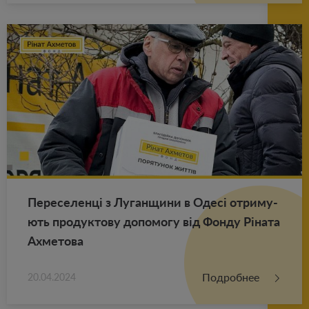
Пе­ре­се­ленці з Лу­ган­щи­ни в Одесі от­ри­му­
ють про­дук­то­ву до­по­мо­гу від Фонду Ріната
Ах­ме­то­ва
Подробнее
20.04.2024