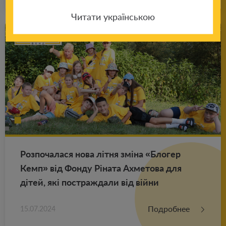
Читати українською
Роз­по­ча­ла­ся нова літня зміна «Бло­гер
Кемп» від Фонду Ріната Ах­ме­то­ва для
дітей, які по­ст­раж­да­ли від війни
Подробнее
15.07.2024