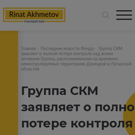
Главная
-
Последние новости Фонда
-
Группа СКМ
заявляет о полной потере контроля над всеми
активами Группы, расположенными на временно
неконтролируемых территориях Донецкой и Луганской
областей
Группа СКМ
заявляет о полн
потере контроля