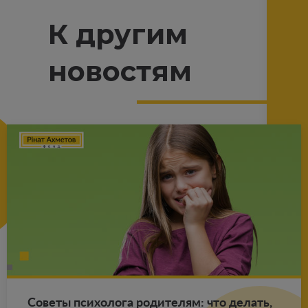
К другим
новостям
Со­ве­ты пси­хо­ло­га ро­ди­те­лям: что де­лать,