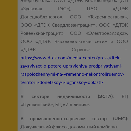
Энергоуголь», ООО «ДТЭК Востокэнерго» (ОП
«Зуевская ТЭС»), ПАО «ДТЭК
Донецкоблэнерго», ООО «Техремпоставка»,
ООО «ДТЭК Свердловантрацит», ООО «ДТЭК
Ровенькиантрацит», ООО «Электроналадка»,
ООО «ДТЭК Высоковольтные сети» и ООО
«ДТЭК Сервис» -
https://www.dtek.com/media-center/press/dtek-
zayavlyaet-o-potere-upravleniya-predpriyatiyami-
raspolozhennymi-na-vremenno-nekontroliruemoy-
territorii-donetskoy-i-luganskoy-oblasti/
В секторе недвижимости (ЭСТА):
БЦ
«Пушкинский», БЦ «7-я линия».
В промышленно-сырьевом сектор (UMG)
:
Докучаевский флюсо-доломитный комбинат.