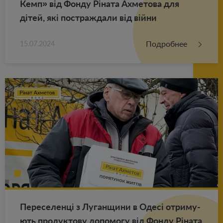
Кемп» від Фонду Ріната Ах­ме­то­ва для
дітей, які по­ст­раж­да­ли від війни
Подробнее
15.07.2024
Пе­ре­се­ленці з Лу­ган­щи­ни в Одесі от­ри­му­
ють про­дук­то­ву до­по­мо­гу від Фонду Ріната