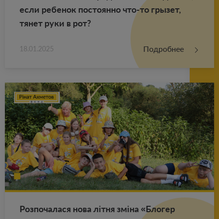
если ре­бе­нок по­сто­ян­но что-то гры­зет,
тянет руки в рот?
Подробнее
18.01.2025
Роз­по­ча­ла­ся нова літня зміна «Бло­гер