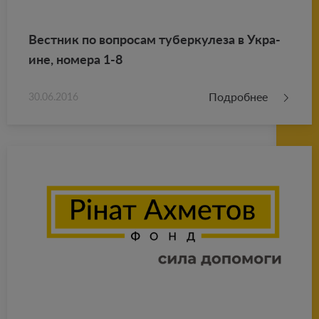
Вест­ник по во­про­сам ту­бер­ку­ле­за в Укра­
ине, но­ме­ра 1-8
Подробнее
30.06.2016