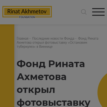
Главная
-
Последние новости Фонда
-
Фонд Рината
Ахметова открыл фотовыставку «Остановим
туберкулез» в Виннице
Фонд Рината
Ахметова
открыл
фотовыставку