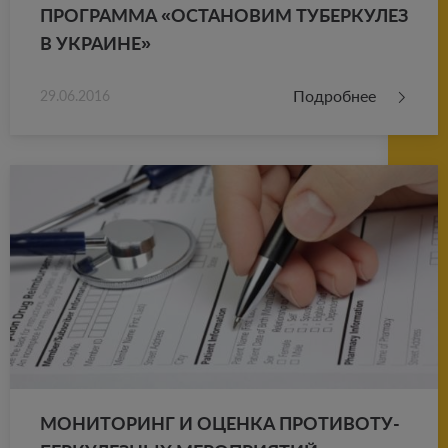
ПРО­ГРАМ­МА «ОСТА­НО­ВИМ ТУ­БЕР­КУ­ЛЕЗ
В УКРА­ИНЕ»
Подробнее
29.06.2016
МО­НИ­ТО­РИНГ И ОЦЕН­КА ПРО­ТИ­ВО­ТУ­