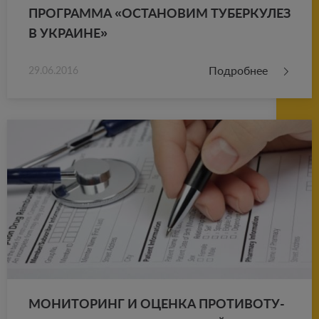
ПРО­ГРАМ­МА «ОСТА­НО­ВИМ ТУ­БЕР­КУ­ЛЕЗ
В УКРА­ИНЕ»
Подробнее
29.06.2016
МО­НИ­ТО­РИНГ И ОЦЕН­КА ПРО­ТИ­ВО­ТУ­