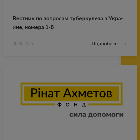
Вест­ник по во­про­сам ту­бер­ку­ле­за в Укра­
ине, но­ме­ра 1-8
Подробнее
30.06.2016