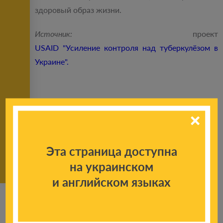
здоровый образ жизни.
Источник:
проект
USAID "Усиление контроля над туберкулёзом в
Украине".
Поделиться новостью:
Эта страница доступна
на украинском
и английском языках