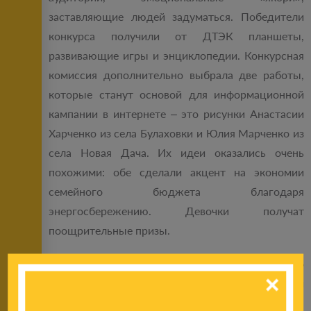
заставляющие людей задуматься. Победители
конкурса получили от ДТЭК планшеты,
развивающие игры и энциклопедии. Конкурсная
комиссия дополнительно выбрала две работы,
которые станут основой для информационной
кампании в интернете – это рисунки Анастасии
Харченко из села Булаховки и Юлия Марченко из
села Новая Дача. Их идеи оказались очень
похожими: обе сделали акцент на экономии
семейного бюджета благодаря
энергосбережению. Девочки получат
поощрительные призы.
Художественное качество работ не было
определяющим критерием, однако жюри
приняло решение отметить работы,