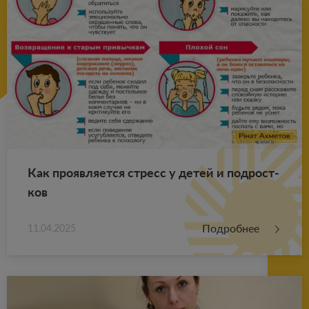
Как про­яв­ля­ет­ся стресс у детей и под­рост­
ков
Подробнее
11.04.2025