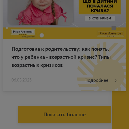
Под­го­тов­ка к ро­ди­тель­ству: как по­нять,
что у ре­бен­ка - воз­раст­ной кри­зис? Типы
воз­раст­ных кри­зи­сов
Подробнее
06.03.2025
Показать больше