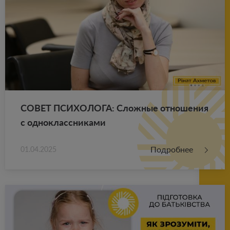
СОВЕТ ПСИ­ХО­ЛО­ГА: Слож­ные от­но­ше­ния
с од­но­класс­ни­ка­ми
Подробнее
01.04.2025