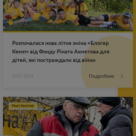
Роз­по­ча­ла­ся нова літня зміна «Бло­гер
Кемп» від Фонду Ріната Ах­ме­то­ва для
дітей, які по­ст­раж­да­ли від війни
Подробнее
15.07.2024