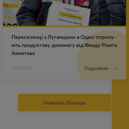
Пе­ре­се­ленці з Лу­ган­щи­ни в Одесі от­ри­му­
ють про­дук­то­ву до­по­мо­гу від Фонду Ріната
Ах­ме­то­ва
Подробнее
20.04.2024
Показать больше