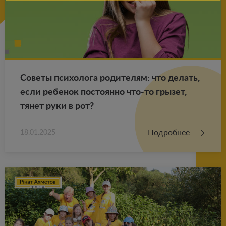
Со­ве­ты пси­хо­ло­га ро­ди­те­лям: что де­лать,
если ре­бе­нок по­сто­ян­но что-то гры­зет,
тянет руки в рот?
Подробнее
18.01.2025