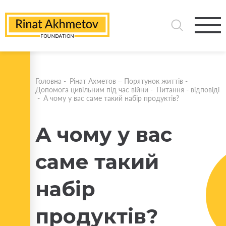
Головна
-
Рінат Ахметов – Порятунок життів
-
Допомога цивільним під час війни
-
Питання - відповіді
-
А чому у вас саме такий набір продуктів?
А чому у вас
саме такий
набір
продуктів?