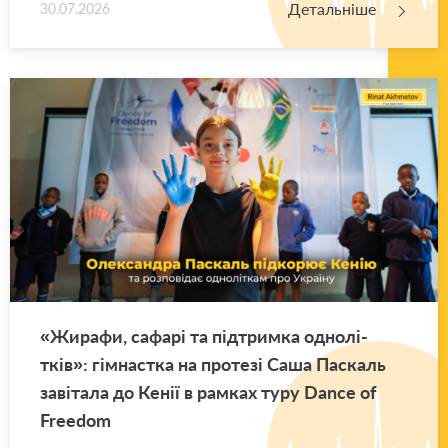
Детальніше
30.07.2026
«Жи­ра­фи, са­фа­рі та під­трим­ка одно­лі­
тків»: гім­нас­тка на про­те­зі Саша Па­скаль
за­ві­та­ла до Кенії в рам­ках туру Dance of
Freedom