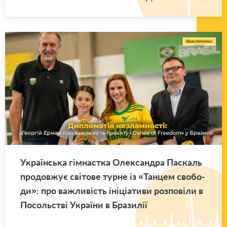
Укра­їн­ська гім­нас­тка Оле­ксан­дра Па­скаль
про­дов­жує сві­то­ве турне із «Тан­цем сво­бо­
ди»: про ва­жли­вість іні­ці­а­ти­ви роз­по­ві­ли в
По­соль­стві Укра­ї­ни в Бра­зи­лії