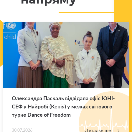
Оле­ксан­дра Па­скаль від­ві­да­ла офіс ЮНІ­
СЕФ у Най­ро­бі (Кенія) у межах сві­то­во­го
турне Dance of Freedom
Детальніше
30.07.2026