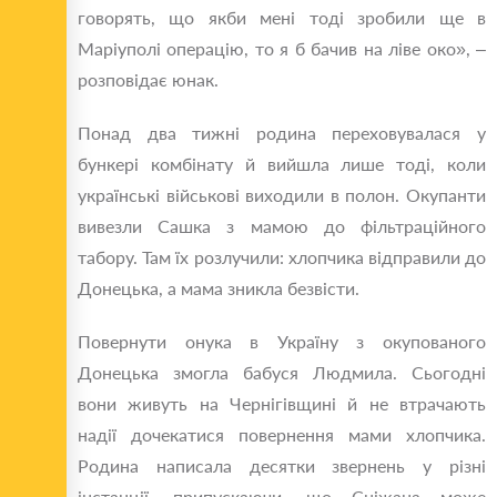
говорять, що якби мені тоді зробили ще в
Маріуполі операцію, то я б бачив на ліве око», –
розповідає юнак.
Понад два тижні родина переховувалася у
бункері комбінату й вийшла лише тоді, коли
українські військові виходили в полон. Окупанти
вивезли Сашка з мамою до фільтраційного
табору. Там їх розлучили: хлопчика відправили до
Донецька, а мама зникла безвісти.
Повернути онука в Україну з окупованого
Донецька змогла бабуся Людмила. Сьогодні
вони живуть на Чернігівщині й не втрачають
надії дочекатися повернення мами хлопчика.
Родина написала десятки звернень у різні
інстанції, припускаючи, що Сніжана може