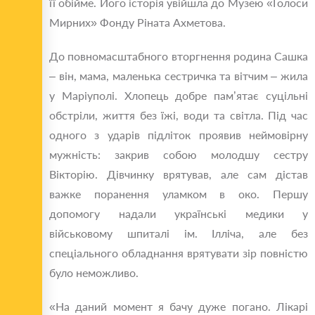
її обійме. Його історія увійшла до Музею «Голоси
Мирних» Фонду Ріната Ахметова.
До повномасштабного вторгнення родина Сашка
– він, мама, маленька сестричка та вітчим – жила
у Маріуполі. Хлопець добре пам’ятає суцільні
обстріли, життя без їжі, води та світла. Під час
одного з ударів підліток проявив неймовірну
мужність: закрив собою молодшу сестру
Вікторію. Дівчинку врятував, але сам дістав
важке поранення уламком в око. Першу
допомогу надали українські медики у
військовому шпиталі ім. Ілліча, але без
спеціального обладнання врятувати зір повністю
було неможливо.
«На даний момент я бачу дуже погано. Лікарі