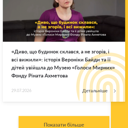
«Диво, що бу­ди­нок склав­ся, а не зго­рів, і
всі ви­жи­ли»: істо­рія Ве­ро­ні­ки Байди та її
дітей уві­йшла до Музею «Го­ло­си Мир­них»
Фонду Рі­на­та Ахме­то­ва
Детальніше
29.07.2026
Показати більше