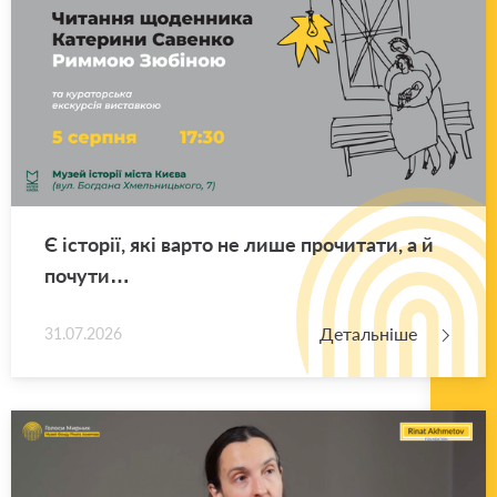
Є істо­рії, які варто не лише про­чи­та­ти, а й
по­чу­ти…
Детальніше
31.07.2026