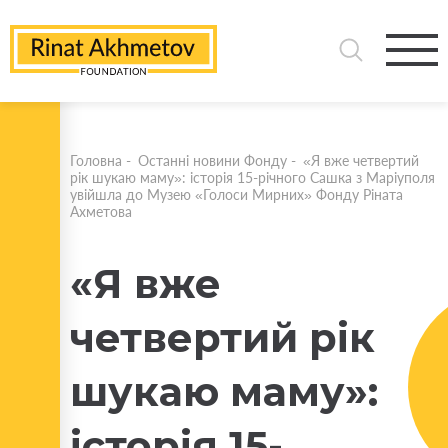
Головна
-
Останні новини Фонду
-
«Я вже четвертий
рік шукаю маму»: історія 15-річного Сашка з Маріуполя
увійшла до Музею «Голоси Мирних» Фонду Ріната
Ахметова
«Я вже
четвертий рік
шукаю маму»:
історія 15-