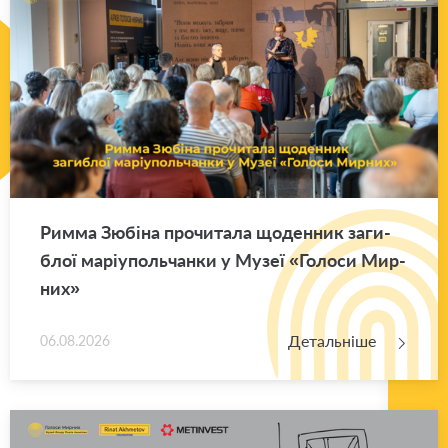
Римма Зю­бі­на про­чи­та­ла що­ден­ник за­ги­
блої ма­рі­у­поль­чан­ки у Музеї «Го­ло­си Мир­
них»
Детальніше
06.08.2026