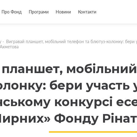
Про Фонд
Програми
Новини
Контакти
у
-
Вигравай планшет, мобільний телефон та блютуз-колонку: бери у
 Ахметова
 планшет, мобільний
лонку: бери участь 
нському конкурсі ес
Мирних» Фонду Рінат