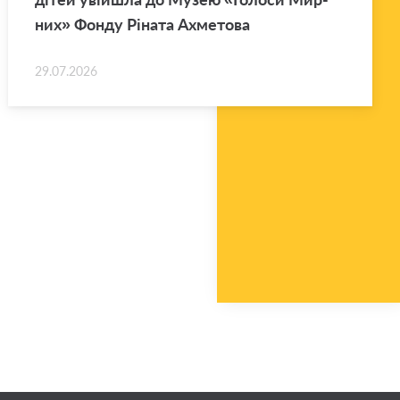
них» Фонду Рі­на­та Ахме­то­ва
29.07.2026