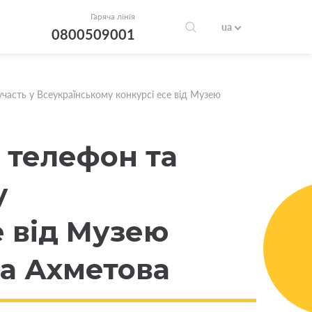
Гаряча лінія
ua
0800509001
часть у Всеукраїнському конкурсі есе від Музею
 телефон та
у
е від Музею
а Ахметова