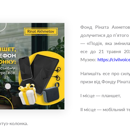
Фонд Ріната Ахметова
долучитися до п’ятого 
— «Подія, яка змінила
есе до 21 травня 20
Музею:
https://civilvo
Напишіть есе про силу
призи від Фонду Рінат
І місце — планшет,
ІІ місце — мобільний т
ютуз-колонка.