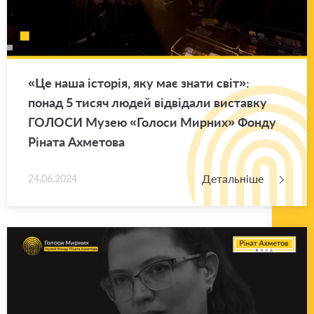
«Це наша істо­рія, яку має знати світ»:
понад 5 тисяч людей від­ві­да­ли ви­став­ку
ГО­ЛО­СИ Музею «Го­ло­си Мир­них» Фонду
Рі­на­та Ахме­то­ва
Детальніше
24.06.2024