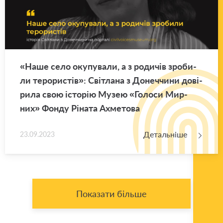
«Наше село оку­пу­ва­ли, а з ро­ди­чів зро­би­
ли те­ро­ри­стів»: Сві­тла­на з До­неч­чи­ни до­ві­
ри­ла свою істо­рію Музею «Го­ло­си Мир­
них» Фонду Рі­на­та Ахме­то­ва
Детальніше
23.09.2023
Показати більше