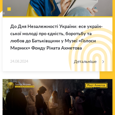
До Дня Не­за­ле­жно­сті Укра­ї­ни: есе укра­їн­
ської мо­ло­ді про єд­ність, бо­роть­бу та
любов до Ба­тьків­щи­ни у Музеї «Го­ло­си
Мир­них» Фонду Рі­на­та Ахме­то­ва
Детальніше
24.08.2024