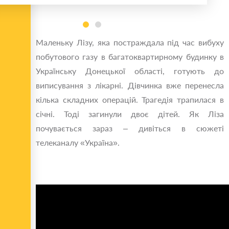
Маленьку Лізу, яка постраждала під час вибуху
побутового газу в багатоквартирному будинку в
Українську Донецької області, готують до
виписування з лікарні. Дівчинка вже перенесла
кілька складних операцій. Трагедія трапилася в
січні. Тоді загинули двоє дітей. Як Ліза
почувається зараз – дивіться в сюжеті
телеканалу «Україна».