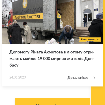
До­по­мо­гу Рі­на­та Ахме­то­ва в лю­то­му отри­
ма­ють майже 19 000 мир­них жи­те­лів Дон­
ба­су
Детальніше
24.01.2020