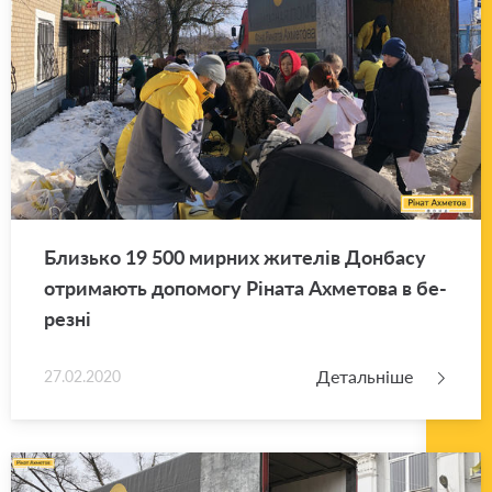
Близь­ко 19 500 мир­них жи­те­лів Дон­ба­су
отри­ма­ють до­по­мо­гу Рі­на­та Ахме­то­ва в бе­
ре­зні
Детальніше
27.02.2020