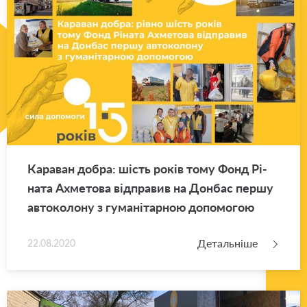
Ка­ра­ван добра: шість років тому Фонд Рі­
на­та Ахме­то­ва від­пра­вив на Дон­бас першу
ав­то­ко­ло­ну з гу­ма­ні­тар­ною до­по­мо­гою
Детальніше
22.08.2020