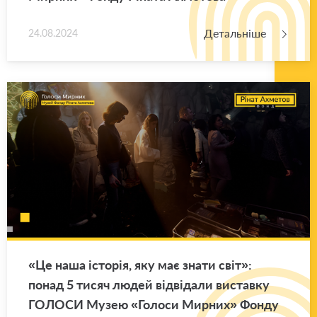
Детальніше
24.08.2024
«Це наша істо­рія, яку має знати світ»:
понад 5 тисяч людей від­ві­да­ли ви­став­ку
ГО­ЛО­СИ Музею «Го­ло­си Мир­них» Фонду