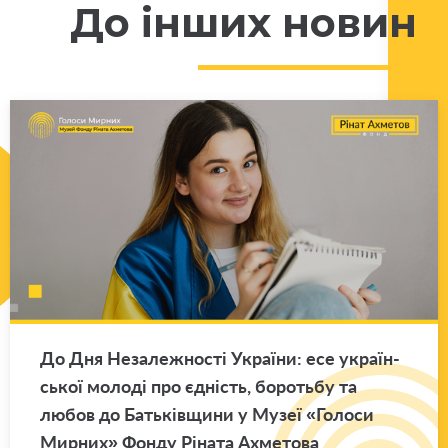
До інших новин
До Дня Не­за­ле­жно­сті Укра­ї­ни: есе укра­їн­
ської мо­ло­ді про єд­ність, бо­роть­бу та
любов до Ба­тьків­щи­ни у Музеї «Го­ло­си
Мир­них» Фонду Рі­на­та Ахме­то­ва