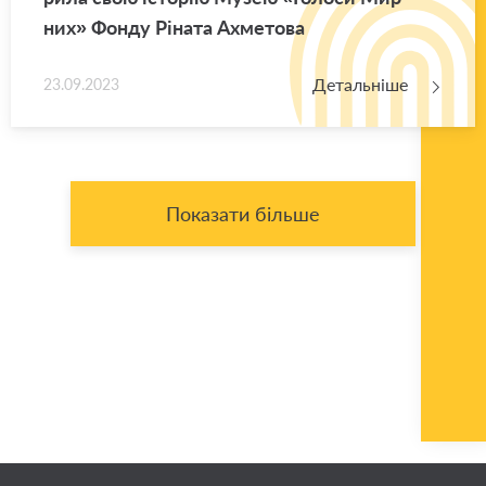
них» Фонду Рі­на­та Ахме­то­ва
Детальніше
23.09.2023
Показати більше