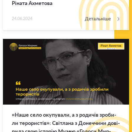
Рі­на­та Ахме­то­ва
Детальніше
24.06.2024
«Наше село оку­пу­ва­ли, а з ро­ди­чів зро­би­
ли те­ро­ри­стів»: Сві­тла­на з До­неч­чи­ни до­ві­
ри­ла свою істо­рію Музею «Го­ло­си Мир­